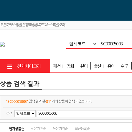
패션
잡화
뷰티
출산
유아
완구
전체카테고리
상품 검색 결과
"SC00005003"
811
검색 결과 총
개의 상품이 검색 되었습니다.
검색
인기상품순
낮은가격순
높은가격순
최근등록순