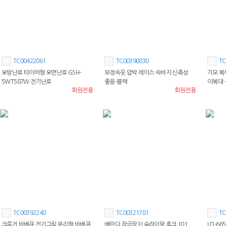
TC00422061
TC00390830
TC
오방난로 타이머형 오면난로 GSH-
보정속옷 압박 레이스 속바지 신축성
기모 복
5WT587W 전기난로
좋음-블랙
이복대 -
회원전용
회원전용
TC00392240
TC00321781
TC
크루거 바베큐 전기그릴 분리형 바베큐
베란다 잠금장치 슬라이락 후크 101
LD-6