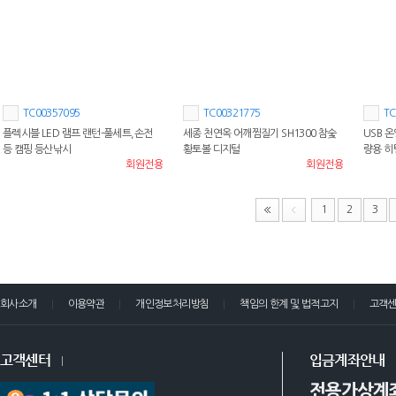
TC00357095
TC00321775
TC
플렉시블 LED 램프 랜턴-풀세트,손전
세종 천연옥 어깨찜질기 SH1300 참숯
USB 
등 캠핑 등산낚시
황토볼 디지털
량용 
회원전용
회원전용
1
2
3
회사소개
이용약관
개인정보처리방침
책임의 한계 및 법적고지
고객
고객센터
입금계좌안내
전용가상계