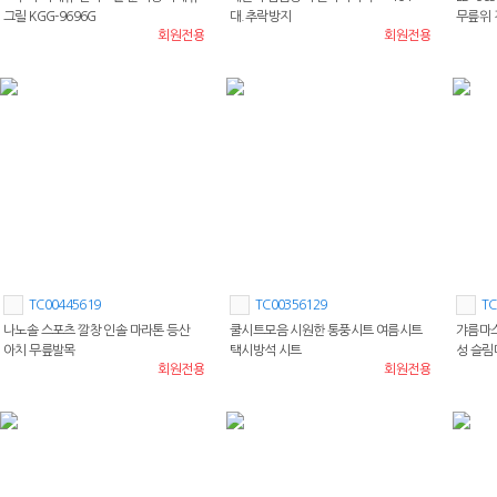
그릴 KGG-9696G
대.추락방지
무릎위
회원전용
회원전용
TC00445619
TC00356129
TC
나노솔 스포츠 깔창 인솔 마라톤 등산
쿨시트모음 시원한 통풍시트 여름시트
갸름마스
아치 무릎발목
택시방석 시트
성 슬
회원전용
회원전용