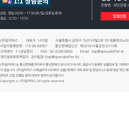
은행명 : 국민은행 /
상담 : 평일 09:30 ~ 17:30 (토/일/공휴일 휴무)
입점신청
점심 : 12:30 ~ 13:30
(주)탑커머스
대표자 : 나이엽
서울특별시 금천구 가산디지털2로 70 대륭테크노타운 
사업자등록번호 : 113-86-63057
통신판매업신고 : 제2018-서울금천-0113호
고객센터 : 1:1상담문의
FAX : 02-3289-6860
Email : top@specialoffer.kr
개인정보보호책임자 : 관리팀장 (top@specialoffer.kr)
(주)탑커머스는 통신판매중개자로서 통신판매의 당사자가 아니며, 공급사가 등록한 상품정보 및 거래에 
지 않습니다. (주)탑커머스 스페셜오퍼 사이트의 상품/판매자 거래 정보 및 콘텐츠/UI 등에 대한 무단 복제
콘텐츠 산업 진흥법 등에 의하여 엄격히 금지합니다.
Copyright ⓒ (주)탑커머스 All rights reserved.