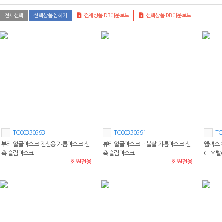
전체선택
선택상품 찜하기
전체상품 DB다운로드
선택상품 DB다운로드
TC00330593
TC00330591
TC
뷰티 얼굴마스크 전신용.갸름마스크 신
뷰티 얼굴마스크 턱볼살.갸름마스크 신
웰렉스 
축 슬림마스크
축 슬림마스크
CTY 
회원전용
회원전용