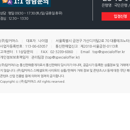
은행명 : 국민은행 /
상담 : 평일 09:30 ~ 17:30 (토/일/공휴일 휴무)
입점신청
점심 : 12:30 ~ 13:30
(주)탑커머스
대표자 : 나이엽
서울특별시 금천구 가산디지털2로 70 대륭테크노타운 
사업자등록번호 : 113-86-63057
통신판매업신고 : 제2018-서울금천-0113호
고객센터 : 1:1상담문의
FAX : 02-3289-6860
Email : top@specialoffer.kr
개인정보보호책임자 : 관리팀장 (top@specialoffer.kr)
(주)탑커머스는 통신판매중개자로서 통신판매의 당사자가 아니며, 공급사가 등록한 상품정보 및 거래에 
지 않습니다. (주)탑커머스 스페셜오퍼 사이트의 상품/판매자 거래 정보 및 콘텐츠/UI 등에 대한 무단 복제
콘텐츠 산업 진흥법 등에 의하여 엄격히 금지합니다.
Copyright ⓒ (주)탑커머스 All rights reserved.