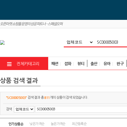
패션
잡화
뷰티
출산
유아
완구
전체카테고리
상품 검색 결과
"SC00005003"
811
검색 결과 총
개의 상품이 검색 되었습니다.
검색
인기상품순
낮은가격순
높은가격순
최근등록순