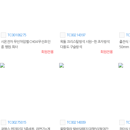
TC00186275
TC00214397
TC
시온전자 무선차임벨 CH04 무선초인
옥돌 크리스탈방석 시원~한 초자방석
충전식 
종.병원.회사
다용도 구슬방석
50mm
회원전용
회원전용
TC00275815
TC00214889
TC
코맥스 렌지타임 3종세트. 라면기+계
울랄랄라 발바닥패치 대형30개(야간
접이식 