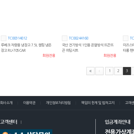
TC00314812
TC00244168
TC
루베크 차량용 냉장고 7.5L 캠핑 냉온
국산 전기방석 1인용 온열방석 뜨끈뜨
미즈스타
장고 RU-705CAR
끈 히팅시트
타롱 
회원전용
회원전용
1
2
3
회사소개
이용약관
개인정보처리방침
책임의 한계 및 법적고지
고객
고객센터
입금계좌안내
전용가상계