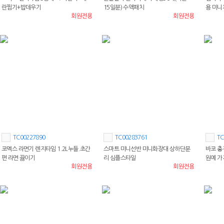
란찜기+밥데우기
15일분) 수액패치
용 미니
회원전용
회원전용
TC00227890
TC00283761
TC
코멕스 라면기 렌지타임 1.2L누들.초간
스마트 미니선반 미니화장대 상하단분
바코 충
편 라면 끓이기
리 심플스타일
원예 
회원전용
회원전용