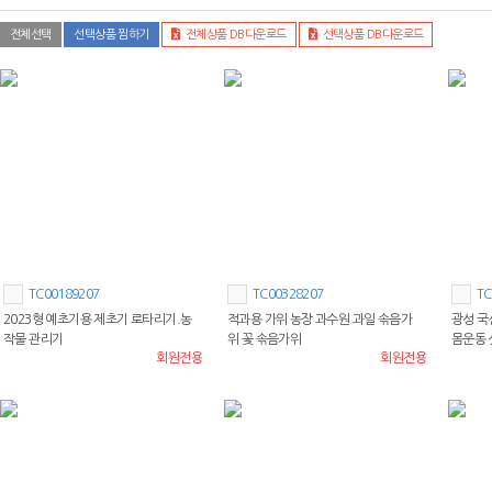
전체선택
선택상품 찜하기
전체상품 DB다운로드
선택상품 DB다운로드
TC00189207
TC00328207
TC
2023형 예초기용 제초기 로타리기.농
적과용 가위 농장 과수원 과일 솎음가
광성 국
작물 관리기
위 꽃 솎음가위
몸운동
회원전용
회원전용