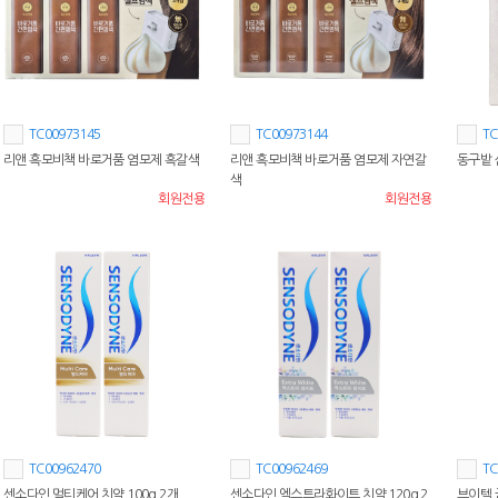
TC00973145
TC00973144
TC
리앤 흑모비책 바로거품 염모제 흑갈색
리앤 흑모비책 바로거품 염모제 자연갈
동구밭 
색
회원전용
회원전용
TC00962470
TC00962469
TC
센소다인 멀티케어 치약 100g 2개
센소다인 엑스트라화이트 치약 120g 2
브이텍 