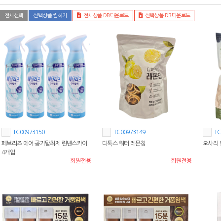
전체선택
선택상품 찜하기
전체상품 DB다운로드
선택상품 DB다운로드
TC00973150
TC00973149
TC
페브리즈 에어 공기탈취제 린넨스카이
디톡스 워터 레몬칩
오사리
4개입
회원전용
회원전용