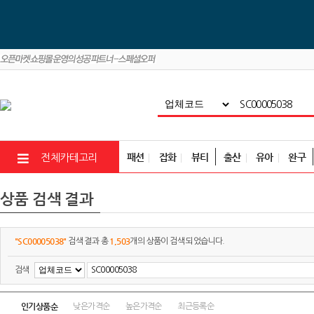
패션
잡화
뷰티
출산
유아
완구
전체카테고리
상품 검색 결과
"SC00005038"
1,503
검색 결과 총
개의 상품이 검색 되었습니다.
검색
인기상품순
낮은가격순
높은가격순
최근등록순