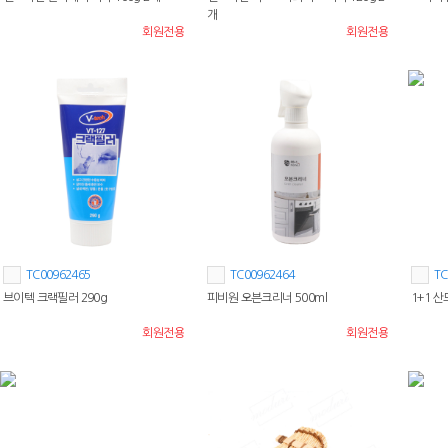
개
회원전용
회원전용
TC00962465
TC00962464
TC
브이텍 크랙필러 290g
피비원 오븐크리너 500ml
1+1 
회원전용
회원전용