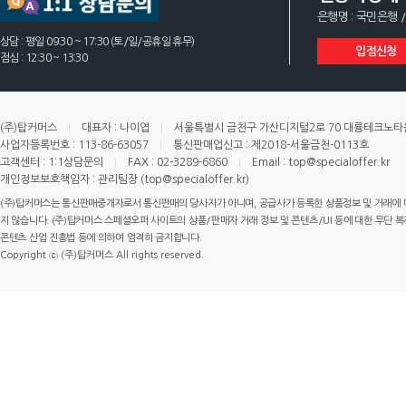
은행명 : 국민은행 /
상담 : 평일 09:30 ~ 17:30 (토/일/공휴일 휴무)
입점신청
점심 : 12:30 ~ 13:30
(주)탑커머스
대표자 : 나이엽
서울특별시 금천구 가산디지털2로 70 대륭테크노타운 
사업자등록번호 : 113-86-63057
통신판매업신고 : 제2018-서울금천-0113호
고객센터 : 1:1상담문의
FAX : 02-3289-6860
Email : top@specialoffer.kr
개인정보보호책임자 : 관리팀장 (top@specialoffer.kr)
(주)탑커머스는 통신판매중개자로서 통신판매의 당사자가 아니며, 공급사가 등록한 상품정보 및 거래에 
지 않습니다. (주)탑커머스 스페셜오퍼 사이트의 상품/판매자 거래 정보 및 콘텐츠/UI 등에 대한 무단 복제
콘텐츠 산업 진흥법 등에 의하여 엄격히 금지합니다.
Copyright ⓒ (주)탑커머스 All rights reserved.