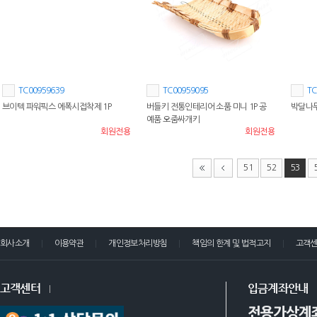
TC00959639
TC00959095
TC
브이텍 파워픽스 에폭시접착제 1P
버들키 전통인테리어 소품 미니 1P 공
박달나무
예품 오줌싸개키
회원전용
회원전용
51
52
53
회사소개
이용약관
개인정보처리방침
책임의 한계 및 법적고지
고객
고객센터
입금계좌안내
전용가상계