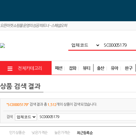
패션
잡화
뷰티
출산
유아
완구
전체카테고리
상품 검색 결과
"SC00005179"
1,512
검색 결과 총
개의 상품이 검색 되었습니다.
검색
최근등록순
인기상품순
낮은가격순
높은가격순