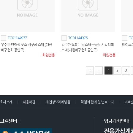
TC01144977
TC01144976
TC
우수한 탄력성 낫소 배구공 스맥 (대한
방수가 잘되는 낫소 배구공 비치발리볼
레이스 
배구협회 공인구)
스맥(대한배구협회공인구)
회원전용
회원전용
1
2
3
회사소개
이용약관
개인정보처리방침
책임의 한계 및 법적고지
고객
고객센터
입금계좌안내
전용가상계