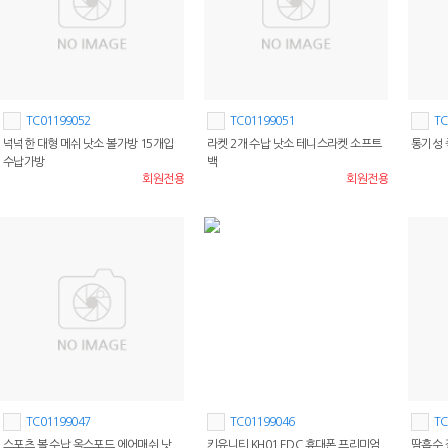
TC01199052
TC01199051
TC
넉넉한 대형 메쉬 낫소 볼가방 15개입
라켓 2개 수납 낫소 테니스라켓 소프트
통기성 
수납가방
백
회원전용
회원전용
TC01199047
TC01199046
TC
스포츠 볼 수납 옥스포드 에어매쉬 낫
키유니티 KH01 EDC 휴대폰 프리미엄
땀흡수 