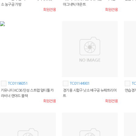
소 농구공 가방
마그네틱 마운트
회원전용
회원전용
TC01196051
TC01144981
TC
키유니티 KC06 탄성 스트랩 멀티툴 카
경기용 시합구 낫소 배구공 뉴패트리어
연습경기
라비너 랜야드 블랙
트
회원전용
회원전용