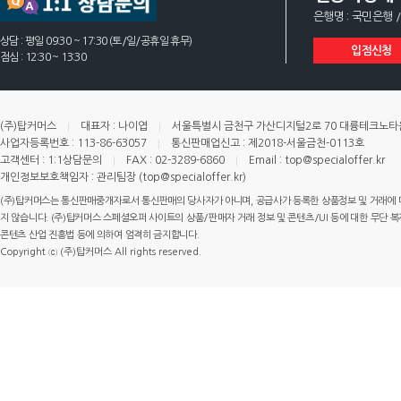
은행명 : 국민은행 /
상담 : 평일 09:30 ~ 17:30 (토/일/공휴일 휴무)
입점신청
점심 : 12:30 ~ 13:30
(주)탑커머스
대표자 : 나이엽
서울특별시 금천구 가산디지털2로 70 대륭테크노타운 
사업자등록번호 : 113-86-63057
통신판매업신고 : 제2018-서울금천-0113호
고객센터 : 1:1상담문의
FAX : 02-3289-6860
Email : top@specialoffer.kr
개인정보보호책임자 : 관리팀장 (top@specialoffer.kr)
(주)탑커머스는 통신판매중개자로서 통신판매의 당사자가 아니며, 공급사가 등록한 상품정보 및 거래에 
지 않습니다. (주)탑커머스 스페셜오퍼 사이트의 상품/판매자 거래 정보 및 콘텐츠/UI 등에 대한 무단 복제
콘텐츠 산업 진흥법 등에 의하여 엄격히 금지합니다.
Copyright ⓒ (주)탑커머스 All rights reserved.