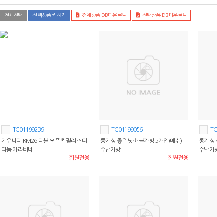
전체선택
선택상품 찜하기
전체상품 DB다운로드
선택상품 DB다운로드
TC01199239
TC01199056
TC
키유니티 KM26 더블 오픈 퀵릴리즈 티
통기성 좋은 낫소 볼가방 5개입(메쉬)
통기성 
타늄 카라비너
수납가방
수납가
회원전용
회원전용