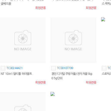
글베드용
스 락픽
회원전용
회원전용
TC00244421
TC00187799
TC
NT 10 in1 멀티툴 허리밸트
경인 디지털 주방저울/전자저울1kg
스포빅스
0.5g단위
회원전용
회원전용