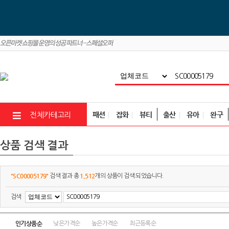
패션
잡화
뷰티
출산
유아
완구
전체카테고리
상품 검색 결과
"SC00005179"
1,512
검색 결과 총
개의 상품이 검색 되었습니다.
검색
인기상품순
낮은가격순
높은가격순
최근등록순