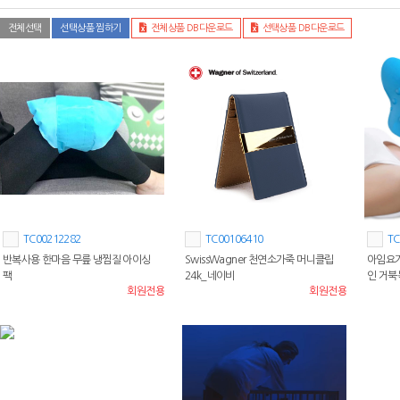
전체선택
선택상품 찜하기
전체상품 DB다운로드
선택상품 DB다운로드
TC00212282
TC00106410
TC
반복사용 한마음 무릎 냉찜질 아이싱
SwissWagner 천연소가죽 머니클립
아임요가
팩
24k_네이비
인 거북
회원전용
회원전용