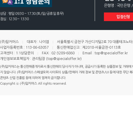
은행명 : 국민은행 /
상담 : 평일 09:30 ~ 17:30 (토/일/공휴일 휴무)
입점신청
점심 : 12:30 ~ 13:30
(주)탑커머스
대표자 : 나이엽
서울특별시 금천구 가산디지털2로 70 대륭테크노타운 
사업자등록번호 : 113-86-63057
통신판매업신고 : 제2018-서울금천-0113호
고객센터 : 1:1상담문의
FAX : 02-3289-6860
Email : top@specialoffer.kr
개인정보보호책임자 : 관리팀장 (top@specialoffer.kr)
(주)탑커머스는 통신판매중개자로서 통신판매의 당사자가 아니며, 공급사가 등록한 상품정보 및 거래에 
지 않습니다. (주)탑커머스 스페셜오퍼 사이트의 상품/판매자 거래 정보 및 콘텐츠/UI 등에 대한 무단 복제
콘텐츠 산업 진흥법 등에 의하여 엄격히 금지합니다.
Copyright ⓒ (주)탑커머스 All rights reserved.