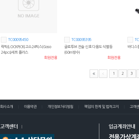
TC00095450
TC00095395
TC
락픽(LOCKPICK)고소24픽스(Goso
글로투브 전술 신호 다용도 식별등
바디스
24pcs)세트 플러스
(60m방수)
회원전용
회원전용
1
2
3
회사소개
이용약관
개인정보처리방침
책임의 한계 및 법적고지
고객
고객센터
입금계좌안내
전용가상계