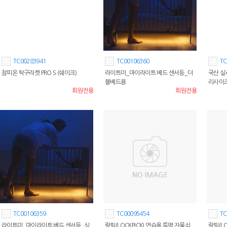
TC00283941
TC00106360
TC
참피온 탁구라켓 PRO S (쉐이크)
라이트미_마이라이트 베드 센서등_더
국산 실
블베드용
리사이
회원전용
회원전용
TC00106359
TC00095454
TC
라이트미_마이라이트 베드 센서등_싱
락픽(LOCKPICK) 연습용 투명 자물쇠
락픽(LO