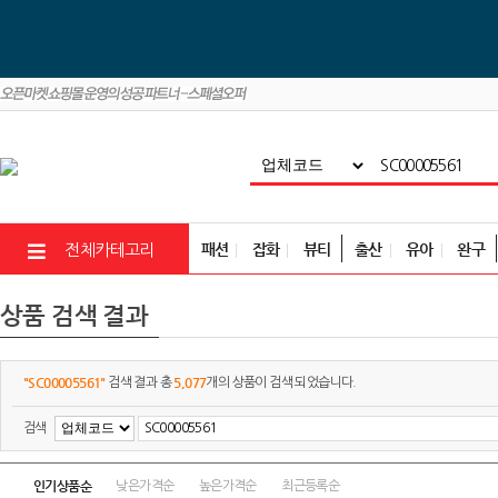
패션
잡화
뷰티
출산
유아
완구
전체카테고리
상품 검색 결과
"SC00005561"
5,077
검색 결과 총
개의 상품이 검색 되었습니다.
검색
인기상품순
낮은가격순
높은가격순
최근등록순