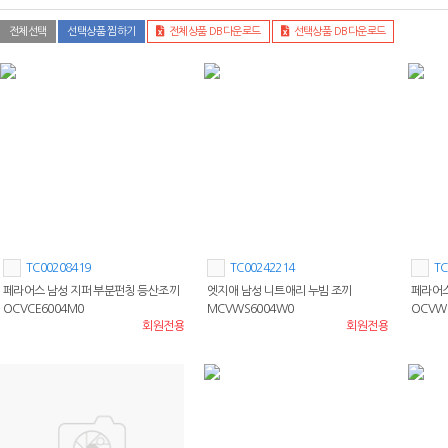
전체선택
선택상품 찜하기
전체상품 DB다운로드
선택상품 DB다운로드
TC00208419
TC00242214
TC
페라어스 남성 지퍼 부분펀칭 등산조끼
엣지애 남성 니트애리 누빔 조끼
페라어스
OCVCE6004M0
MCVWS6004W0
OCVWF
회원전용
회원전용