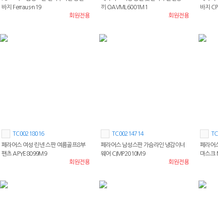
바지 Ferraus-n19
끼 OAVML6001M1
바지 CP
회원전용
회원전용
TC00218016
TC00214714
TC
페라어스 여성 린넨 스판 여름골프8부
페라어스 남성스판 가슴라인 냉감이너
페라어스
팬츠 APYE8099M9
웨어 CIMP2010M9
마스크 
회원전용
회원전용