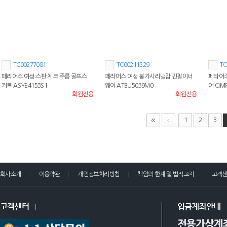
TC00277081
TC00211329
TC
페라어스 여성 스판 체크 주름 골프스
페라어스 여성 불가사리냉감 긴팔이너
페라어스
커트 ASYE4153S1
웨어 ATBU5039M0
어 CIM
회원전용
회원전용
1
2
3
회사소개
이용약관
개인정보처리방침
책임의 한계 및 법적고지
고객
고객센터
입금계좌안내
전용가상계