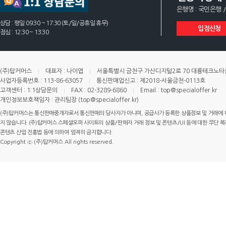
은행명 : 국민은행 /
상담 : 평일 09:30 ~ 17:30 (토/일/공휴일 휴무)
입점신청
점심 : 12:30 ~ 13:30
(주)탑커머스
대표자 : 나이엽
서울특별시 금천구 가산디지털2로 70 대륭테크노타운 
사업자등록번호 : 113-86-63057
통신판매업신고 : 제2018-서울금천-0113호
고객센터 : 1:1상담문의
FAX : 02-3289-6860
Email : top@specialoffer.kr
개인정보보호책임자 : 관리팀장 (top@specialoffer.kr)
(주)탑커머스는 통신판매중개자로서 통신판매의 당사자가 아니며, 공급사가 등록한 상품정보 및 거래에 
지 않습니다. (주)탑커머스 스페셜오퍼 사이트의 상품/판매자 거래 정보 및 콘텐츠/UI 등에 대한 무단 복제
콘텐츠 산업 진흥법 등에 의하여 엄격히 금지합니다.
Copyright ⓒ (주)탑커머스 All rights reserved.