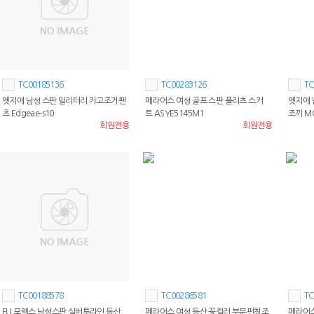
TC00185136
TC00283126
TC
엣지애 남성 스판 밀리터리 카고조거팬
페라어스 여성 골프 스판 플리츠 스커
엣지애 
츠 Edgeae-s10
트 ASYE5145M1
조끼 M
회원전용
회원전용
TC00188578
TC00286581
TC
FU 모렉스 남성스판 실버투라인 등산
페라어스 여성 등산 꽃컬러 부분펀칭조
페라어스