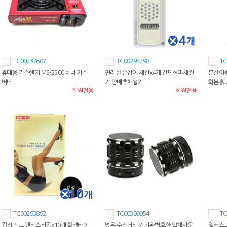
TC00237607
TC00295298
TC
휴대용 가스렌지 MS-2500 버너 가스
편리한 손잡이 채칼x4개 간편한파채썰
분갈이용
버너
기 양배추채썰기
화분흙
회원전용
회원전용
TC00293892
TC00309954
TC
검정 밴드 팬티스타킹x10개 학생타이
넓은 수신거리 기기완벽호환 입체사운
일러스