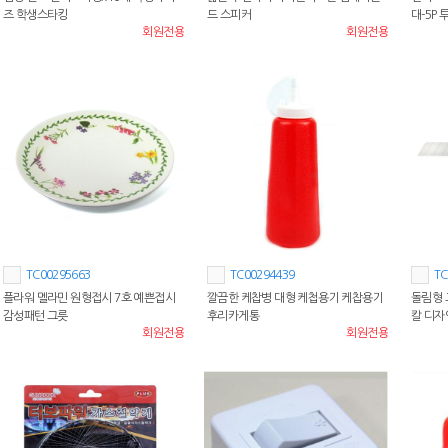
즈 학생스타킹
드 스피커
대-5P
회원전용
회원전용
TC00295663
TC00294439
TC
플라워 멜라민 원형접시 7호 예쁜접시
깔끔한 케찹병 대형 케첩용기 케찹용기
돌림형 
감성패턴 그릇
후리카게통
칼 디
회원전용
회원전용