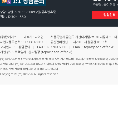
은행명 : 국민은행 /
상담 : 평일 09:30 ~ 17:30 (토/일/공휴일 휴무)
입점신청
점심 : 12:30 ~ 13:30
(주)탑커머스
대표자 : 나이엽
서울특별시 금천구 가산디지털2로 70 대륭테크노타운 
사업자등록번호 : 113-86-63057
통신판매업신고 : 제2018-서울금천-0113호
고객센터 : 1:1상담문의
FAX : 02-3289-6860
Email : top@specialoffer.kr
개인정보보호책임자 : 관리팀장 (top@specialoffer.kr)
(주)탑커머스는 통신판매중개자로서 통신판매의 당사자가 아니며, 공급사가 등록한 상품정보 및 거래에 
지 않습니다. (주)탑커머스 스페셜오퍼 사이트의 상품/판매자 거래 정보 및 콘텐츠/UI 등에 대한 무단 복제
콘텐츠 산업 진흥법 등에 의하여 엄격히 금지합니다.
Copyright ⓒ (주)탑커머스 All rights reserved.