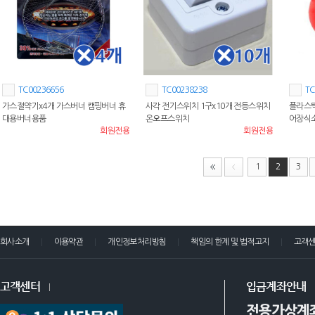
TC00236656
TC00238238
TC
가스절약기x4개 가스버너 캠핑버너 휴
사각 전기스위치 1구x10개 전등스위치
플라스틱
대용버너용품
온오프스위치
어장식
회원전용
회원전용
1
2
3
회사소개
이용약관
개인정보처리방침
책임의 한계 및 법적고지
고객
고객센터
입금계좌안내
전용가상계