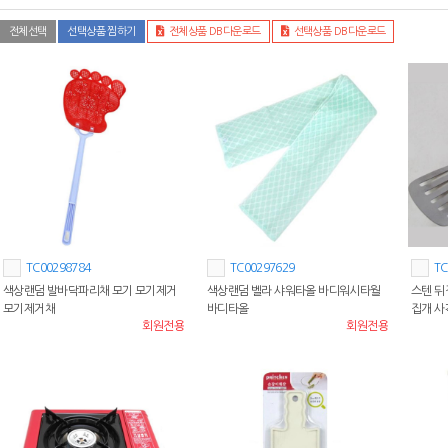
전체선택
선택상품 찜하기
전체상품 DB다운로드
선택상품 DB다운로드
TC00298784
TC00297629
TC
색상랜덤 발바닥파리채 모기 모기제거
색상랜덤 벨라 샤워타올 바디워시타월
스텐 뒤
모기제거채
바디타올
집개 
회원전용
회원전용