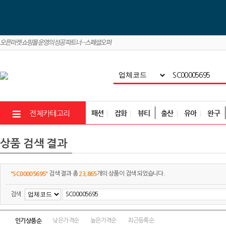
패션
잡화
뷰티
출산
유아
완구
전체카테고리
상품 검색 결과
"SC00005695"
23,865
검색 결과 총
개의 상품이 검색 되었습니다.
검색
인기상품순
낮은가격순
높은가격순
최근등록순