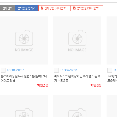
전체선택
선택상품 찜하기
전체상품 DB다운로드
선택상품 DB다운로드
TC00479197
TC00479262
TC
홈트레이닝 줄무늬 밸런스볼(실버) / 다
파워리스트 손목강화 근력기 헬스 완력
3way 
이어트 짐볼
기 손목운동
도측정
회원전용
회원전용