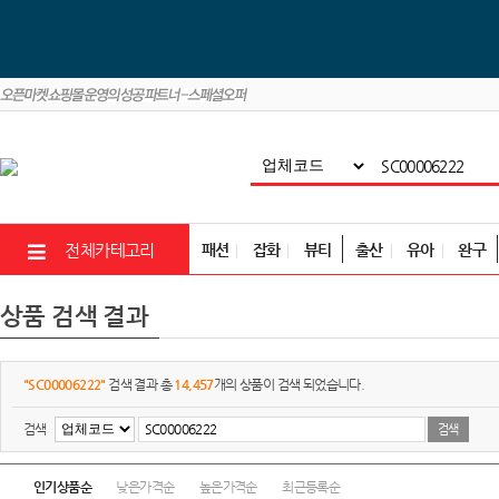
패션
잡화
뷰티
출산
유아
완구
전체카테고리
상품 검색 결과
"SC00006222"
검색 결과 총
14,457
개의 상품이 검색 되었습니다.
검색
인기상품순
낮은가격순
높은가격순
최근등록순