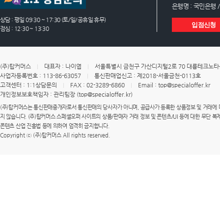
은행명 : 국민은행 /
상담 : 평일 09:30 ~ 17:30 (토/일/공휴일 휴무)
입점신청
점심 : 12:30 ~ 13:30
(주)탑커머스
대표자 : 나이엽
서울특별시 금천구 가산디지털2로 70 대륭테크노타운
사업자등록번호 : 113-86-63057
통신판매업신고 : 제2018-서울금천-0113호
고객센터 : 1:1상담문의
FAX : 02-3289-6860
Email : top@specialoffer.kr
개인정보보호책임자 : 관리팀장 (top@specialoffer.kr)
(주)탑커머스는 통신판매중개자로서 통신판매의 당사자가 아니며, 공급사가 등록한 상품정보 및 거래에 
지 않습니다. (주)탑커머스 스페셜오퍼 사이트의 상품/판매자 거래 정보 및 콘텐츠/UI 등에 대한 무단 복제
콘텐츠 산업 진흥법 등에 의하여 엄격히 금지합니다.
Copyright ⓒ (주)탑커머스 All rights reserved.