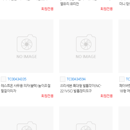
열유리 유리잔
미니 망
회원전용
회원전용
TC00434335
TC00434594
TC
레스트온 사무용 의자(블랙) 높이조절
쓰리세븐 특대형 발톱깎이(NC-
페이버릿
팔걸이의자
221VSC) 발톱정리도구
18형 
회원전용
회원전용