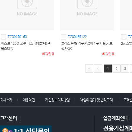
TC00470160
TC00469122
TC
베스트 120D 고 팬티스타킹(블랙) 겨
블리스 원형 가구손잡이 1구 서랍장 보
2p 스
울스타킹
석손잡이
회원전용
회원전용
1
2
3
회사소개
이용약관
개인정보처리방침
책임의 한계 및 법적고지
고객
고객센터
입금계좌안내
전용가상계