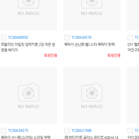
TC00488992
TC00434576
TC
트왈라잇 아일릿 암막커튼 2장 작은 창
똑딱이 손난로(별) 스타 똑딱이 핫팩
DIY 
문용 베이지
어전구
회원전용
회원전용
TC00434575
TC00421988
TC
똑딱이 손난로(스마일) 스마일 핫팩
[로하티]민트 글라스 유리컵 400ml 내
아이코프