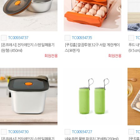
TC00934737
TC00934735
TC
[온프레시] 전자레인지 스텐 밀폐용기
[쿠킹홈] 깔끔투명 32구 서랍 계란케이
푸드 내
(원형) (450ml)
스(오렌지)
(9.5cm
회원전용
회원전용
TC00934730
TC00934727
TC
[온프레시] 전자레인지 스텐 밀폐용기
네오프렌 물병 파우치 2P세트(280ml)
[쿠킹홈