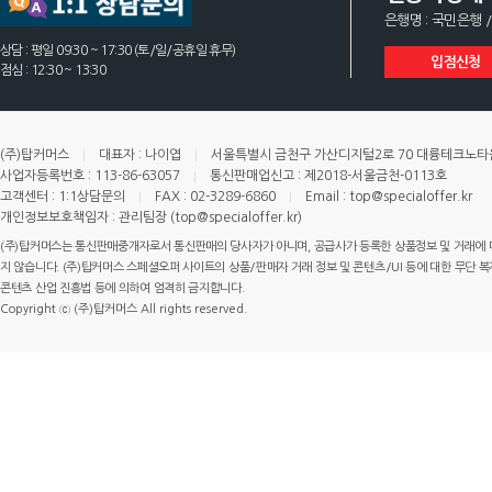
은행명 : 국민은행 /
상담 : 평일 09:30 ~ 17:30 (토/일/공휴일 휴무)
입점신청
점심 : 12:30 ~ 13:30
(주)탑커머스
대표자 : 나이엽
서울특별시 금천구 가산디지털2로 70 대륭테크노타운 
사업자등록번호 : 113-86-63057
통신판매업신고 : 제2018-서울금천-0113호
고객센터 : 1:1상담문의
FAX : 02-3289-6860
Email : top@specialoffer.kr
개인정보보호책임자 : 관리팀장 (top@specialoffer.kr)
(주)탑커머스는 통신판매중개자로서 통신판매의 당사자가 아니며, 공급사가 등록한 상품정보 및 거래에 
지 않습니다. (주)탑커머스 스페셜오퍼 사이트의 상품/판매자 거래 정보 및 콘텐츠/UI 등에 대한 무단 복제
콘텐츠 산업 진흥법 등에 의하여 엄격히 금지합니다.
Copyright ⓒ (주)탑커머스 All rights reserved.