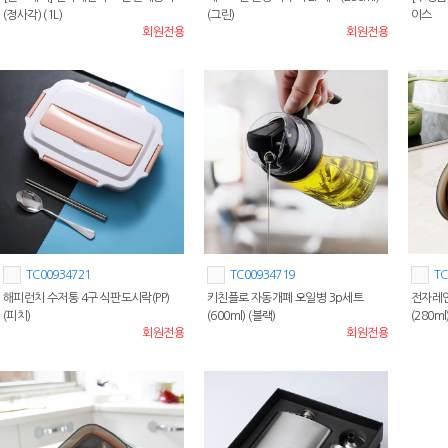
(정사각) (1L)
(그린)
이스
회원전용
회원전용
TC00934721
TC00934719
TC
해피런치 수저통 4구 식판도시락(PP)
키친플로 자동개폐 오일병 3p세트
전자레인
(피치)
(600ml) (블랙)
(280ml
회원전용
회원전용