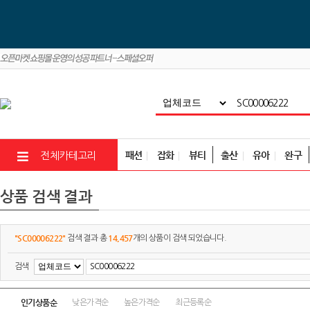
패션
잡화
뷰티
출산
유아
완구
전체카테고리
상품 검색 결과
"SC00006222"
14,457
검색 결과 총
개의 상품이 검색 되었습니다.
검색
인기상품순
낮은가격순
높은가격순
최근등록순