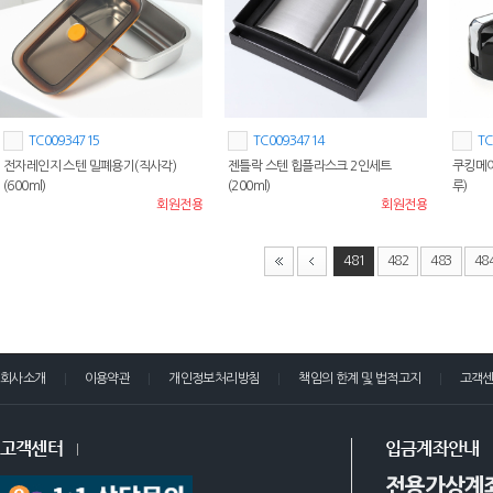
TC00934715
TC00934714
TC
전자레인지 스텐 밀폐용기(직사각)
젠틀락 스텐 힙플라스크 2인세트
쿠킹메이
(600ml)
(200ml)
루)
회원전용
회원전용
481
482
483
48
회사소개
이용약관
개인정보처리방침
책임의 한계 및 법적고지
고객
고객센터
입금계좌안내
전용가상계