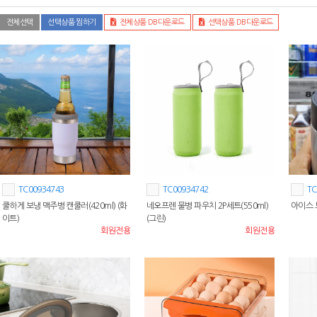
전체선택
선택상품 찜하기
전체상품 DB다운로드
선택상품 DB다운로드
TC00934743
TC00934742
TC
쿨하게 보냉 맥주병 캔쿨러(420ml) (화
네오프렌 물병 파우치 2P세트(550ml)
아이스 
이트)
(그린)
회원전용
회원전용