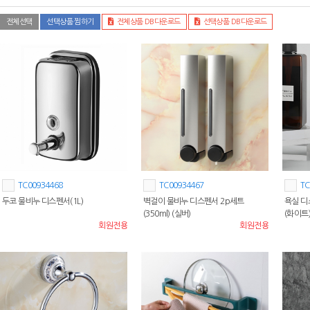
전체선택
선택상품 찜하기
전체상품 DB다운로드
선택상품 DB다운로드
TC00934468
TC00934467
TC
두코 물비누 디스펜서(1L)
벽걸이 물비누 디스펜서 2p세트
욕실 디
(350ml) (실버)
(화이트
회원전용
회원전용