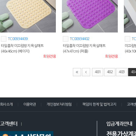
TC00934409
TC00934402
TC
타일흡착 미끄럼방지 욕실매트
타일흡착 미끄럼방지 욕실매트
미끄럼방
(46x46cm) (베이지)
(47x47cm) (퍼플)
(40x1
회원전용
회원전용
481
482
483
48
회사소개
이용약관
개인정보처리방침
책임의 한계 및 법적고지
고객
고객센터
입금계좌안내
전용가상계