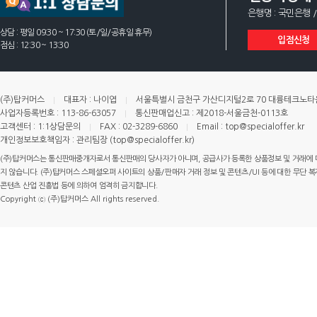
은행명 : 국민은행 /
상담 : 평일 09:30 ~ 17:30 (토/일/공휴일 휴무)
입점신청
점심 : 12:30 ~ 13:30
(주)탑커머스
대표자 : 나이엽
서울특별시 금천구 가산디지털2로 70 대륭테크노타운 
사업자등록번호 : 113-86-63057
통신판매업신고 : 제2018-서울금천-0113호
고객센터 : 1:1상담문의
FAX : 02-3289-6860
Email : top@specialoffer.kr
개인정보보호책임자 : 관리팀장 (top@specialoffer.kr)
(주)탑커머스는 통신판매중개자로서 통신판매의 당사자가 아니며, 공급사가 등록한 상품정보 및 거래에 
지 않습니다. (주)탑커머스 스페셜오퍼 사이트의 상품/판매자 거래 정보 및 콘텐츠/UI 등에 대한 무단 복제
콘텐츠 산업 진흥법 등에 의하여 엄격히 금지합니다.
Copyright ⓒ (주)탑커머스 All rights reserved.