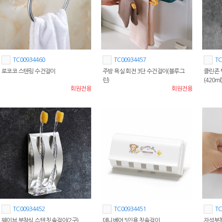
TC00934460
TC00934457
TC
로코코 스텐링 수건걸이
주방 욕실 회전 3단 수건걸이(블루그
클린존 
린)
(420ml
회원전용
회원전용
TC00934452
TC00934451
TC
웨이브 부착식 스텐 칫솔걸이(2구)
데니베어 5인용 칫솔걸이
자석부착