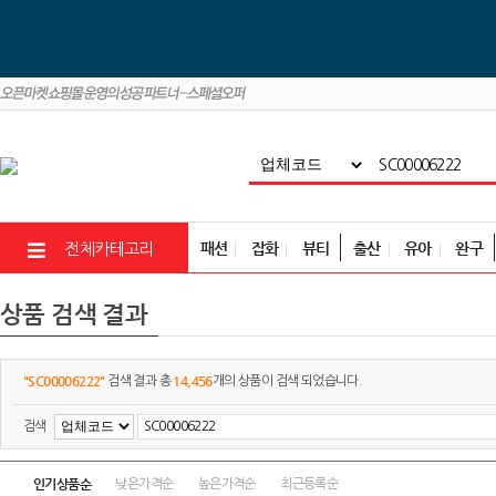
패션
잡화
뷰티
출산
유아
완구
전체카테고리
상품 검색 결과
"SC00006222"
14,456
검색 결과 총
개의 상품이 검색 되었습니다.
검색
인기상품순
낮은가격순
높은가격순
최근등록순