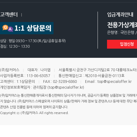
고객센터
입금계좌안내
전용가상계
은행명 : 국민은행 /
상담 : 평일 09:30 ~ 17:30 (토/일/공휴일 휴무)
입점신청
점심 : 12:30 ~ 13:30
(주)탑커머스
대표자 : 나이엽
서울특별시 금천구 가산디지털2로 70 대륭테크노타운 
사업자등록번호 : 113-86-63057
통신판매업신고 : 제2018-서울금천-0113호
고객센터 : 1:1상담문의
FAX : 02-3289-6860
Email : top@specialoffer.kr
개인정보보호책임자 : 관리팀장 (top@specialoffer.kr)
(주)탑커머스는 통신판매중개자로서 통신판매의 당사자가 아니며, 공급사가 등록한 상품정보 및 거래에 
지 않습니다. (주)탑커머스 스페셜오퍼 사이트의 상품/판매자 거래 정보 및 콘텐츠/UI 등에 대한 무단 복제
콘텐츠 산업 진흥법 등에 의하여 엄격히 금지합니다.
Copyright ⓒ (주)탑커머스 All rights reserved.