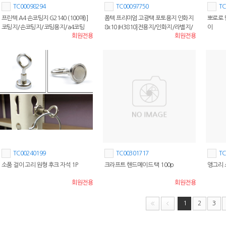
TC00098294
TC00097750
TC
프린텍 A4 손코팅지 G2140 (100매)]
폼텍 프리미엄 고광택 포토용지 인화지
뽀로로 
코팅지/손코팅지/코팅용지/a4코팅
8x10 IH3810]전용지/인화지/라벨지/
이
회원전용
회원전용
지/a3코팅지/코팅기
사진용지/포토용지
TC00240199
TC00301717
TC
소품 걸이 고리 원형 후크 자석 1P
크라프트 핸드메이드 택 100p
앵그리
회원전용
회원전용
1
2
3