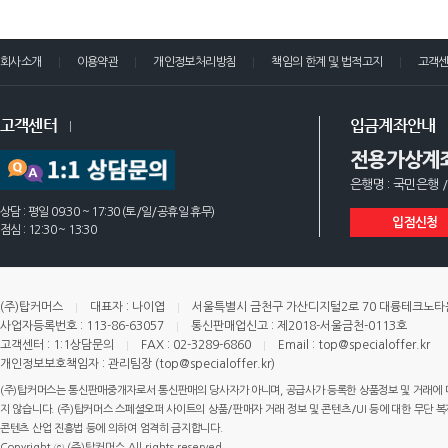
회사소개
이용약관
개인정보처리방침
책임의 한계 및 법적고지
고객
고객센터
입금계좌안내
전용가상계
은행명 : 국민은행 /
상담 : 평일 09:30 ~ 17:30 (토/일/공휴일 휴무)
입점신청
점심 : 12:30 ~ 13:30
(주)탑커머스
대표자 : 나이엽
서울특별시 금천구 가산디지털2로 70 대륭테크노타운 
사업자등록번호 : 113-86-63057
통신판매업신고 : 제2018-서울금천-0113호
고객센터 : 1:1상담문의
FAX : 02-3289-6860
Email : top@specialoffer.kr
개인정보보호책임자 : 관리팀장 (top@specialoffer.kr)
(주)탑커머스는 통신판매중개자로서 통신판매의 당사자가 아니며, 공급사가 등록한 상품정보 및 거래에 
지 않습니다. (주)탑커머스 스페셜오퍼 사이트의 상품/판매자 거래 정보 및 콘텐츠/UI 등에 대한 무단 복제
콘텐츠 산업 진흥법 등에 의하여 엄격히 금지합니다.
Copyright ⓒ (주)탑커머스 All rights reserved.