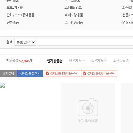
유화용품
아크릴용품
포스터
보드/게시판
스탬프/잉크
과목별
판화/조소/공예용품
택배포장용품
선물/
전통소품
스타방송상품
명찰/
검색
52,846
인기상품순
전체상품
개
낮은가격순
높은가격순
최근등록순
전체선택
선택상품 찜하기
전체상품 DB다운로드
선택상품 DB다운로드