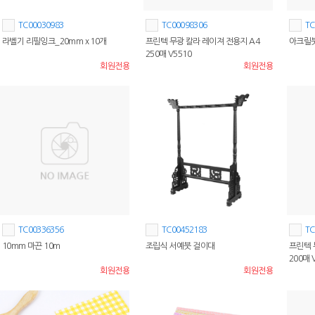
TC00030983
TC00098306
TC
라벨기 리필잉크_20mm x 10개
프린텍 무광 칼라 레이져 전용지 A4
아크릴붓
250매 V5510
회원전용
회원전용
TC00336356
TC00452183
TC
10mm 마끈 10m
조립식 서예붓 걸이대
프린텍 
200매 
회원전용
회원전용