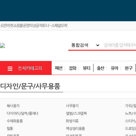
패션
잡화
뷰티
출산
유아
완구
전체카테고리
디자인/문구/사무용품
복사용지
사무용지
가위/칼
다이어리/달력/플래너
앨범/스크랩북
노트/
수채화용품
화방지류
스티커
필통
책상정리용품
드로잉