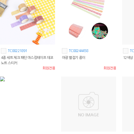
TC00221891
TC00244458
TC
4종 세트 체크 패턴 마스킹테이프 데코
야광 별접기 종이
12색상
노트 스티커
회원전용
회원전용