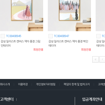
TC00488945
TC00488947
TC
감성 일러스트 캔버스 액자 풍경 그림
감성 일러스트 캔버스 액자 풍경 벽인
감성 일
인테리어
테리어
테리어 
회원전용
회원전용
회사소개
이용약관
개인정보처리방침
책임의 한계 및 법적고지
고객
고객센터
입금계좌안내