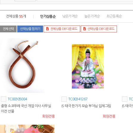
55
인기상품순
전체상품
개
낮은가격순
높은가격순
최근등록순
전체선택
선택상품 찜하기
전체상품 DB다운로드
선택상품 DB다운로드
TC00305084
TC00341267
TC
중형 소코뚜레 국산 개업 이사 사무실
IS 태극 한가지 모습 부처님 입체그림
IS 태
이전 선물
회원전용
회원전용