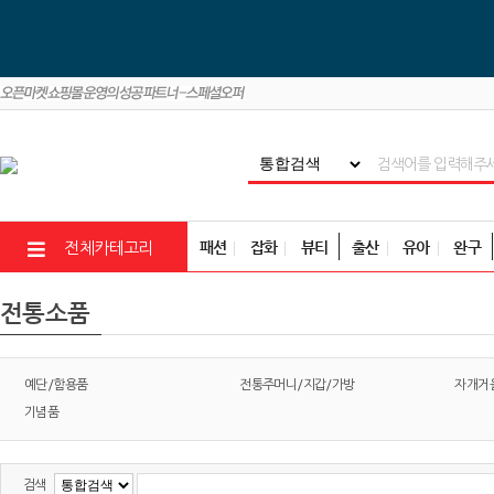
패션
잡화
뷰티
출산
유아
완구
전체카테고리
전통소품
예단/함용품
전통주머니/지갑/가방
자개거
기념품
검색