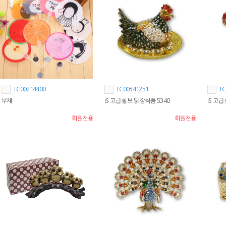
TC00214400
TC00341251
TC
부채
IS 고급 칠보 닭 장식품 5340
IS 고급
회원전용
회원전용