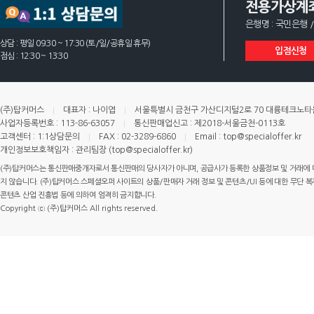
전용가상계
은행명 : 국민은행 /
상담 : 평일 09:30 ~ 17:30 (토/일/공휴일 휴무)
입점신청
점심 : 12:30 ~ 13:30
(주)탑커머스
대표자 : 나이엽
서울특별시 금천구 가산디지털2로 70 대륭테크노타운 
사업자등록번호 : 113-86-63057
통신판매업신고 : 제2018-서울금천-0113호
고객센터 : 1:1상담문의
FAX : 02-3289-6860
Email : top@specialoffer.kr
개인정보보호책임자 : 관리팀장 (top@specialoffer.kr)
(주)탑커머스는 통신판매중개자로서 통신판매의 당사자가 아니며, 공급사가 등록한 상품정보 및 거래에 
지 않습니다. (주)탑커머스 스페셜오퍼 사이트의 상품/판매자 거래 정보 및 콘텐츠/UI 등에 대한 무단 복제
콘텐츠 산업 진흥법 등에 의하여 엄격히 금지합니다.
Copyright ⓒ (주)탑커머스 All rights reserved.