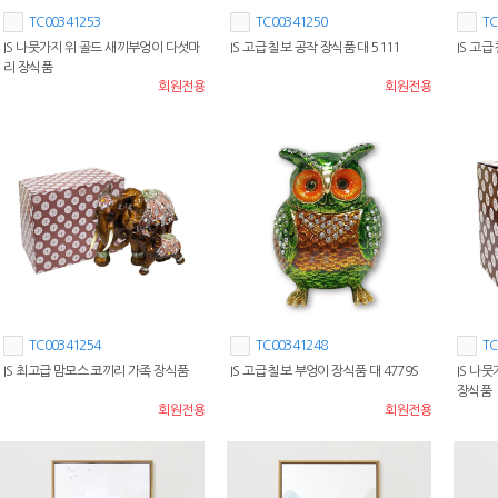
TC00341253
TC00341250
TC
IS 나뭇가지 위 골드 새끼부엉이 다섯마
IS 고급 칠보 공작 장식품 대 5111
IS 고급
리 장식품
회원전용
회원전용
TC00341254
TC00341248
TC
IS 최고급 맘모스 코끼리 가족 장식품
IS 고급 칠보 부엉이 장식품 대 4779S
IS 나
장식품
회원전용
회원전용