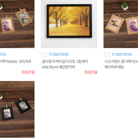
359
TC00473363
TC00473358
액자(4x6)/ 크라프트
걸이형 두꺼비집가리개 그림액자
사진가랜드 종이액자(3x
(40x30cm) 배전판커버
페이퍼프레임
회원전용
회원전용