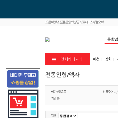
패션
잡화
전체카테고리
전통인형/액자
예단/함용품
전통주머니/
기념품
검색