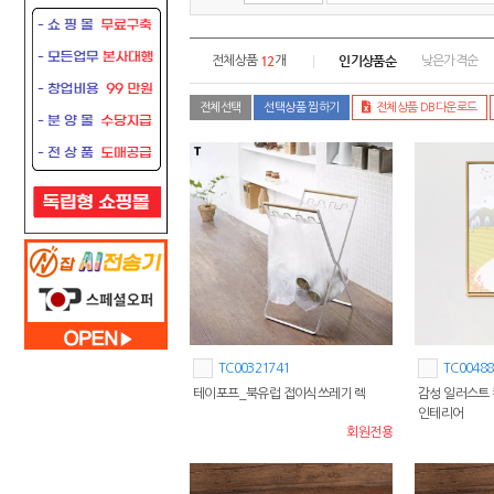
12
인기상품순
전체상품
개
낮은가격순
전체선택
선택상품 찜하기
전체상품 DB다운로드
TC00321741
TC00488
테이포프_북유럽 접이식쓰레기 렉
감성 일러스트 
인테리어
회원전용