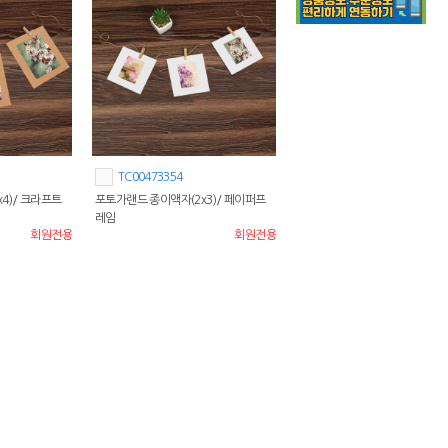
TC00473354
4)/ 크라프트
포토가랜드 종이액자(2x3)/ 페이퍼프
레임
회원전용
회원전용