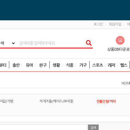
로그인
회원가입
뷰티
출산
유아
완구
생활
식품
가구
스포츠
레저
헬스
HOM
전통인형/액자
지갑/가방
자개거울/케이스/보석함