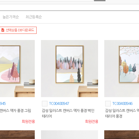
높은가격순
최근등록순
선택상품 DB다운로드
945
TC00488947
TC00488946
캔버스 액자 풍경 그림
감성 일러스트 캔버스 액자 풍경 벽인
감성 일러스트 캔버스 
테리어
테리어 풍경
회원전용
회원전용