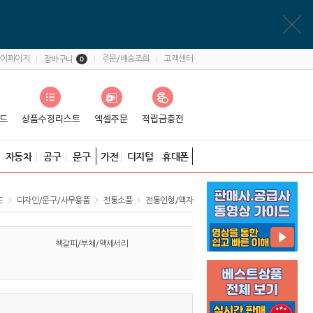
마이페이지
주문/배송조회
고객센터
장바구니
0
자동차
공구
문구
가전
디지털
휴대폰
E
디자인/문구/사무용품
전통소품
전통인형/액자
책갈피/부채/액세서리