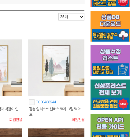
TC00488944
액자 벽걸이 인
감성 일러스트 캔버스 액자 그림 벽아
트
회원전용
회원전용