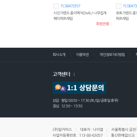
TC00473357
TC00473
사진가랜드 종이액자(3x4) / 나무집게
포토가랜드 종이액
페이퍼프레임
퍼프레임
회원전용
회사소개
이용약관
개인정보처리방침
고객센터
상담 : 평일 09:30 ~ 17:30 (토/일/공휴일 휴무)
점심 : 12:30 ~ 13:30
(주)탑커머스
대표자 : 나이엽
서울특별시 금천구
사업자등록번호 : 113-86-63057
통신판매업신고 : 