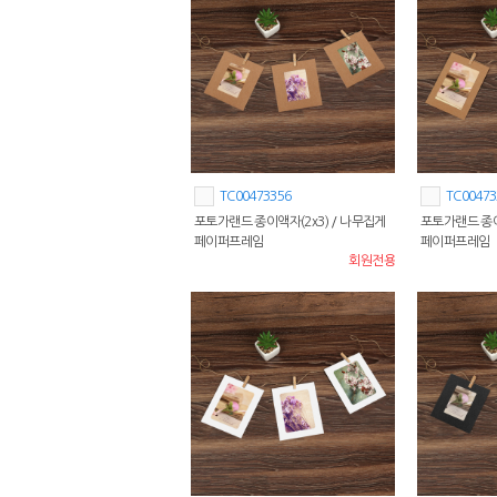
TC00473356
TC00473
포토가랜드 종이액자(2x3) / 나무집게
포토가랜드 종이
페이퍼프레임
페이퍼프레임
회원전용