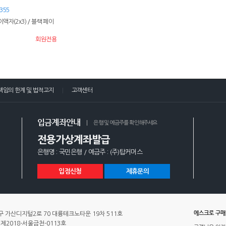
355
자(2x3) / 블랙 페이
회원전용
책임의 한계 및 법적고지
고객센터
입금계좌안내
은행 및 예금주를 확인해주세요
전용가상계좌발급
은행명 : 국민은행 / 예금주 : (주)탑커머스
입점신청
제휴문의
에스크로 구
 가산디지털2로 70 대륭테크노타운 19차 511호
제2018-서울금천-0113호