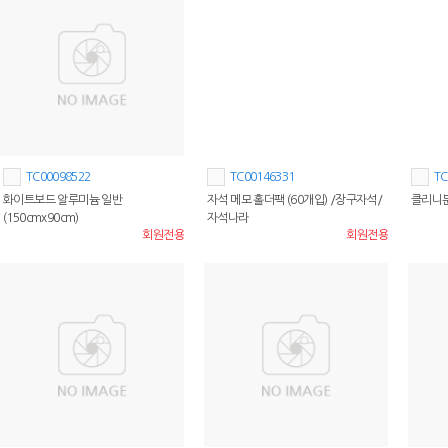
TC00098522
TC00146331
TC
화이트보드 알루미늄 일반
자석 메모 홀더팩 (60개입) /장구자석/
클리니
(150cmx90cm)
자석나라
회원전용
회원전용