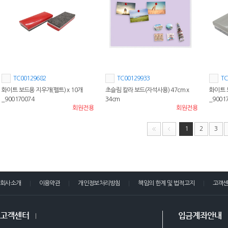
TC00129682
TC00129933
TC
화이트 보드용 지우개(펠트) x 10개
초슬림 칼라 보드(자석사용) 47cm x
화이트 
_900170074
34cm
_9001
회원전용
회원전용
1
2
3
회사소개
이용약관
개인정보처리방침
책임의 한계 및 법적고지
고객
고객센터
입금계좌안내