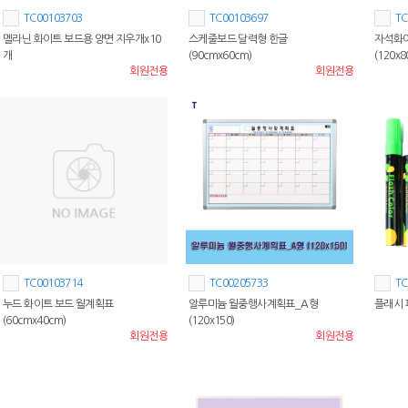
TC00103703
TC00103697
TC
멜라닌 화이트 보드용 양면 지우개x10
스케줄보드 달력형 한글
자석화
개
(90cmx60cm)
(120x8
회원전용
회원전용
TC00103714
TC00205733
TC
누드 화이트 보드 월계획표
알루미늄 월중행사계획표_A형
플래시 
(60cmx40cm)
(120x150)
회원전용
회원전용