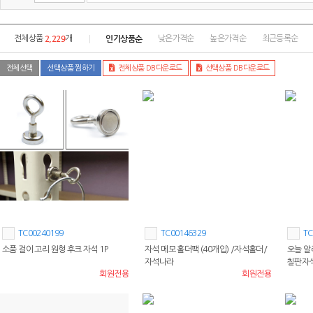
2,229
인기상품순
전체상품
개
낮은가격순
높은가격순
최근등록순
전체선택
선택상품 찜하기
전체상품 DB다운로드
선택상품 DB다운로드
TC00240199
TC00146329
TC
소품 걸이 고리 원형 후크 자석 1P
자석 메모 홀더팩 (40개입) /자석홀더/
오늘 알
자석나라
칠판자석
회원전용
회원전용