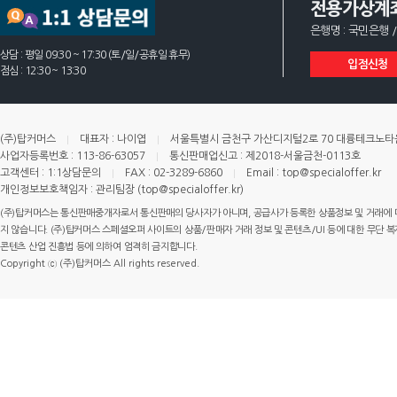
전용가상계
은행명 : 국민은행 /
상담 : 평일 09:30 ~ 17:30 (토/일/공휴일 휴무)
입점신청
점심 : 12:30 ~ 13:30
(주)탑커머스
대표자 : 나이엽
서울특별시 금천구 가산디지털2로 70 대륭테크노타운 
사업자등록번호 : 113-86-63057
통신판매업신고 : 제2018-서울금천-0113호
고객센터 : 1:1상담문의
FAX : 02-3289-6860
Email : top@specialoffer.kr
개인정보보호책임자 : 관리팀장 (top@specialoffer.kr)
(주)탑커머스는 통신판매중개자로서 통신판매의 당사자가 아니며, 공급사가 등록한 상품정보 및 거래에 
지 않습니다. (주)탑커머스 스페셜오퍼 사이트의 상품/판매자 거래 정보 및 콘텐츠/UI 등에 대한 무단 복제
콘텐츠 산업 진흥법 등에 의하여 엄격히 금지합니다.
Copyright ⓒ (주)탑커머스 All rights reserved.