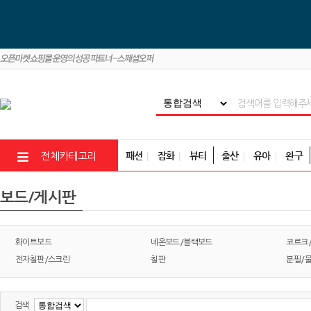
패션
잡화
뷰티
출산
유아
완구
전체카테고리
보드/게시판
화이트보드
네온보드/블랙보드
코르크
전자칠판/스크린
칠판
분필/
검색