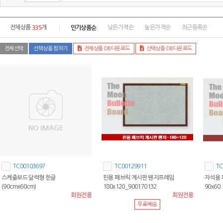
335
인기상품순
전체상품
개
낮은가격순
높은가격순
최근등록순
전체선택
선택상품 찜하기
전체상품 DB다운로드
선택상품 DB다운로드
TC00103697
TC00129911
TC
스케줄보드 달력형 한글
핀용 페브릭 게시판 웬지프레임
자석용 
(90cmx60cm)
180x120_900170132
90x60
회원전용
회원전용
무료배송