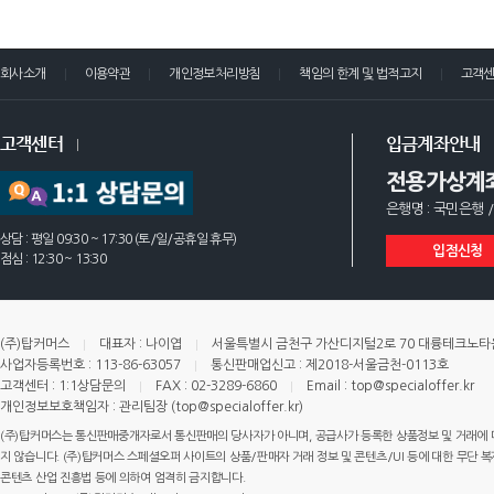
회사소개
이용약관
개인정보처리방침
책임의 한계 및 법적고지
고객
고객센터
입금계좌안내
전용가상계
은행명 : 국민은행 /
상담 : 평일 09:30 ~ 17:30 (토/일/공휴일 휴무)
입점신청
점심 : 12:30 ~ 13:30
(주)탑커머스
대표자 : 나이엽
서울특별시 금천구 가산디지털2로 70 대륭테크노타운 
사업자등록번호 : 113-86-63057
통신판매업신고 : 제2018-서울금천-0113호
고객센터 : 1:1상담문의
FAX : 02-3289-6860
Email : top@specialoffer.kr
개인정보보호책임자 : 관리팀장 (top@specialoffer.kr)
(주)탑커머스는 통신판매중개자로서 통신판매의 당사자가 아니며, 공급사가 등록한 상품정보 및 거래에 
지 않습니다. (주)탑커머스 스페셜오퍼 사이트의 상품/판매자 거래 정보 및 콘텐츠/UI 등에 대한 무단 복제
콘텐츠 산업 진흥법 등에 의하여 엄격히 금지합니다.