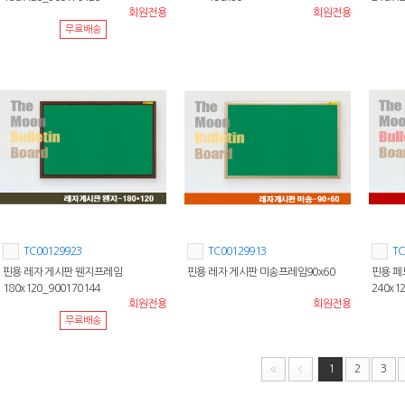
회원전용
회원전용
무료배송
TC00129923
TC00129913
TC
핀용 레자 게시판 웬지프레임
핀용 레자 게시판 미송프레임90x60
핀용 페
180x120_900170144
240x1
회원전용
회원전용
무료배송
1
2
3