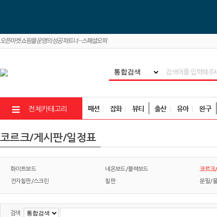
패션
잡화
뷰티
출산
유아
완구
전체카테고리
코르크/게시판/일정표
코르크
화이트보드
네온보드/블랙보드
전자칠판/스크린
칠판
분필/
검색