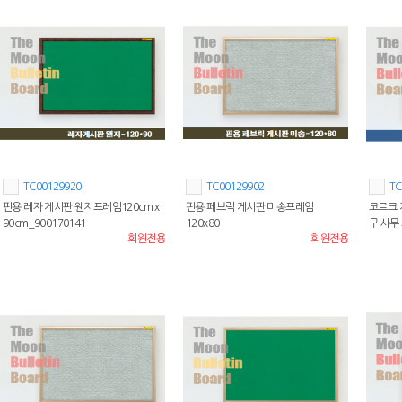
TC00129920
TC00129902
TC
핀용 레자 게시판 웬지프레임120cm x
핀용 페브릭 게시판 미송프레임
코르크 
90cm_900170141
120x80
구 사무 
회원전용
회원전용