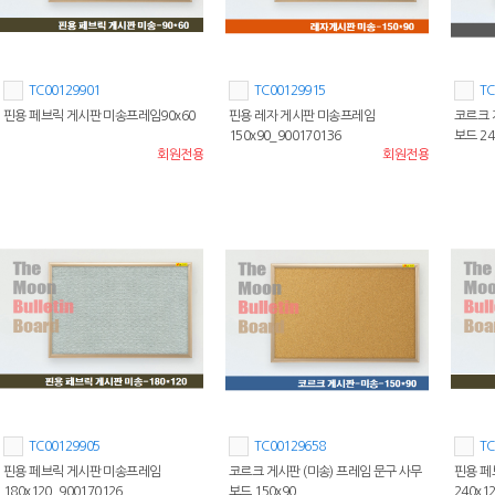
TC00129901
TC00129915
TC
핀용 페브릭 게시판 미송프레임90x60
핀용 레자 게시판 미송프레임
코르크 
150x90_900170136
보드 24
회원전용
회원전용
TC00129905
TC00129658
TC
핀용 페브릭 게시판 미송프레임
코르크 게시판 (미송) 프레임 문구 사무
핀용 페
180x120_900170126
보드 150x90
240x1