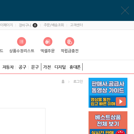
마이페이지
주문/배송조회
고객센터
장바구니
0
자동차
공구
문구
가전
디지털
휴대폰
홈
로그인