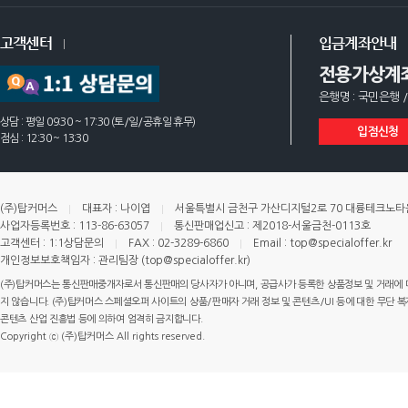
고객센터
입금계좌안내
전용가상계
은행명 : 국민은행 /
상담 : 평일 09:30 ~ 17:30 (토/일/공휴일 휴무)
입점신청
점심 : 12:30 ~ 13:30
(주)탑커머스
대표자 : 나이엽
서울특별시 금천구 가산디지털2로 70 대륭테크노타운 
사업자등록번호 : 113-86-63057
통신판매업신고 : 제2018-서울금천-0113호
고객센터 : 1:1상담문의
FAX : 02-3289-6860
Email : top@specialoffer.kr
개인정보보호책임자 : 관리팀장 (top@specialoffer.kr)
(주)탑커머스는 통신판매중개자로서 통신판매의 당사자가 아니며, 공급사가 등록한 상품정보 및 거래에 
지 않습니다. (주)탑커머스 스페셜오퍼 사이트의 상품/판매자 거래 정보 및 콘텐츠/UI 등에 대한 무단 복제
콘텐츠 산업 진흥법 등에 의하여 엄격히 금지합니다.
Copyright ⓒ (주)탑커머스 All rights reserved.