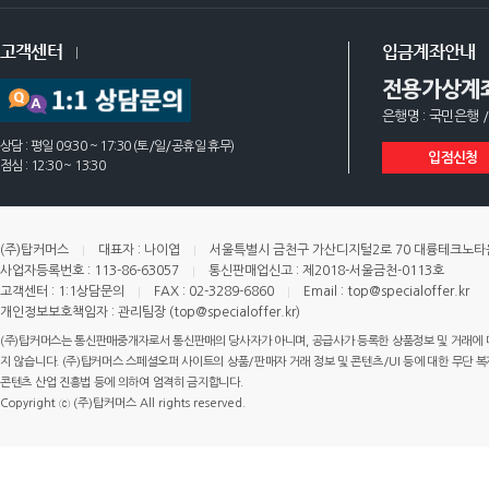
고객센터
입금계좌안내
전용가상계
은행명 : 국민은행 /
상담 : 평일 09:30 ~ 17:30 (토/일/공휴일 휴무)
입점신청
점심 : 12:30 ~ 13:30
(주)탑커머스
대표자 : 나이엽
서울특별시 금천구 가산디지털2로 70 대륭테크노타운 
사업자등록번호 : 113-86-63057
통신판매업신고 : 제2018-서울금천-0113호
고객센터 : 1:1상담문의
FAX : 02-3289-6860
Email : top@specialoffer.kr
개인정보보호책임자 : 관리팀장 (top@specialoffer.kr)
(주)탑커머스는 통신판매중개자로서 통신판매의 당사자가 아니며, 공급사가 등록한 상품정보 및 거래에 
지 않습니다. (주)탑커머스 스페셜오퍼 사이트의 상품/판매자 거래 정보 및 콘텐츠/UI 등에 대한 무단 복제
콘텐츠 산업 진흥법 등에 의하여 엄격히 금지합니다.
Copyright ⓒ (주)탑커머스 All rights reserved.