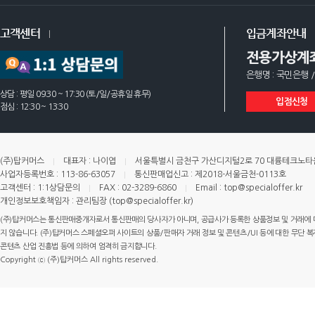
고객센터
입금계좌안내
전용가상계
은행명 : 국민은행 /
상담 : 평일 09:30 ~ 17:30 (토/일/공휴일 휴무)
입점신청
점심 : 12:30 ~ 13:30
(주)탑커머스
대표자 : 나이엽
서울특별시 금천구 가산디지털2로 70 대륭테크노타운 
사업자등록번호 : 113-86-63057
통신판매업신고 : 제2018-서울금천-0113호
고객센터 : 1:1상담문의
FAX : 02-3289-6860
Email : top@specialoffer.kr
개인정보보호책임자 : 관리팀장 (top@specialoffer.kr)
(주)탑커머스는 통신판매중개자로서 통신판매의 당사자가 아니며, 공급사가 등록한 상품정보 및 거래에 
지 않습니다. (주)탑커머스 스페셜오퍼 사이트의 상품/판매자 거래 정보 및 콘텐츠/UI 등에 대한 무단 복제
콘텐츠 산업 진흥법 등에 의하여 엄격히 금지합니다.
Copyright ⓒ (주)탑커머스 All rights reserved.