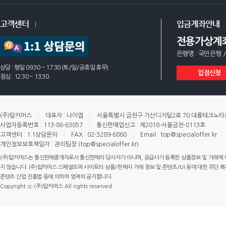
고객센터
입금계좌안내
전용가상계
은행명 : 국민은행 /
상담 : 평일 09:30 ~ 17:30 (토/일/공휴일 휴무)
입점신청
점심 : 12:30 ~ 13:30
(주)탑커머스
대표자 : 나이엽
서울특별시 금천구 가산디지털2로 70 대륭테크노타운 
사업자등록번호 : 113-86-63057
통신판매업신고 : 제2018-서울금천-0113호
고객센터 : 1:1상담문의
FAX : 02-3289-6860
Email : top@specialoffer.kr
개인정보보호책임자 : 관리팀장 (top@specialoffer.kr)
(주)탑커머스는 통신판매중개자로서 통신판매의 당사자가 아니며, 공급사가 등록한 상품정보 및 거래에 
지 않습니다. (주)탑커머스 스페셜오퍼 사이트의 상품/판매자 거래 정보 및 콘텐츠/UI 등에 대한 무단 복제
콘텐츠 산업 진흥법 등에 의하여 엄격히 금지합니다.
Copyright ⓒ (주)탑커머스 All rights reserved.