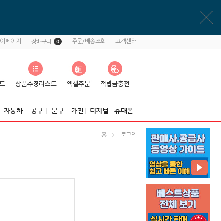
마이페이지
주문/배송조회
고객센터
장바구니
0
자동차
공구
문구
가전
디지털
휴대폰
홈
로그인