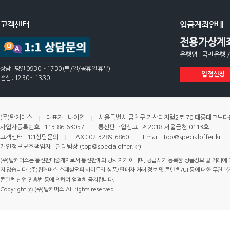
고객센터
입금계좌안내
전용가상계
은행명 : 국민은행 /
상담 : 평일 09:30 ~ 17:30 (토/일/공휴일 휴무)
입점신청
점심 : 12:30 ~ 13:30
(주)탑커머스
대표자 : 나이엽
서울특별시 금천구 가산디지털2로 70 대륭테크노타운 
사업자등록번호 : 113-86-63057
통신판매업신고 : 제2018-서울금천-0113호
고객센터 : 1:1상담문의
FAX : 02-3289-6860
Email : top@specialoffer.kr
개인정보보호책임자 : 관리팀장 (top@specialoffer.kr)
(주)탑커머스는 통신판매중개자로서 통신판매의 당사자가 아니며, 공급사가 등록한 상품정보 및 거래에 
지 않습니다. (주)탑커머스 스페셜오퍼 사이트의 상품/판매자 거래 정보 및 콘텐츠/UI 등에 대한 무단 복제
콘텐츠 산업 진흥법 등에 의하여 엄격히 금지합니다.
Copyright ⓒ (주)탑커머스 All rights reserved.