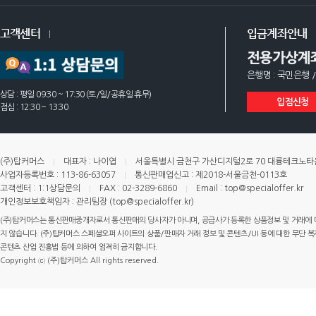
고객센터
입금계좌안내
전용가상계
은행명 : 국민은행 /
상담 : 평일 09:30 ~ 17:30 (토/일/공휴일 휴무)
입점신청
점심 : 12:30 ~ 13:30
(주)탑커머스
대표자 : 나이엽
서울특별시 금천구 가산디지털2로 70 대륭테크노타운 
사업자등록번호 : 113-86-63057
통신판매업신고 : 제2018-서울금천-0113호
고객센터 : 1:1상담문의
FAX : 02-3289-6860
Email : top@specialoffer.kr
개인정보보호책임자 : 관리팀장 (top@specialoffer.kr)
(주)탑커머스는 통신판매중개자로서 통신판매의 당사자가 아니며, 공급사가 등록한 상품정보 및 거래에 
지 않습니다. (주)탑커머스 스페셜오퍼 사이트의 상품/판매자 거래 정보 및 콘텐츠/UI 등에 대한 무단 복제
콘텐츠 산업 진흥법 등에 의하여 엄격히 금지합니다.
Copyright ⓒ (주)탑커머스 All rights reserved.