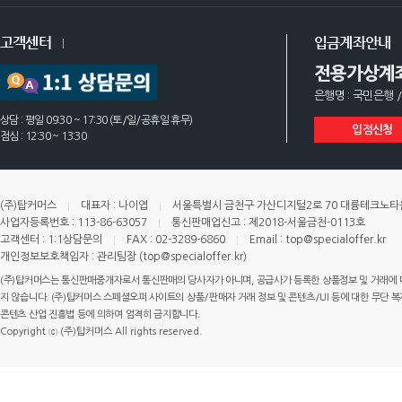
고객센터
입금계좌안내
전용가상계
은행명 : 국민은행 /
상담 : 평일 09:30 ~ 17:30 (토/일/공휴일 휴무)
입점신청
점심 : 12:30 ~ 13:30
(주)탑커머스
대표자 : 나이엽
서울특별시 금천구 가산디지털2로 70 대륭테크노타운 
사업자등록번호 : 113-86-63057
통신판매업신고 : 제2018-서울금천-0113호
고객센터 : 1:1상담문의
FAX : 02-3289-6860
Email : top@specialoffer.kr
개인정보보호책임자 : 관리팀장 (top@specialoffer.kr)
(주)탑커머스는 통신판매중개자로서 통신판매의 당사자가 아니며, 공급사가 등록한 상품정보 및 거래에 
지 않습니다. (주)탑커머스 스페셜오퍼 사이트의 상품/판매자 거래 정보 및 콘텐츠/UI 등에 대한 무단 복제
콘텐츠 산업 진흥법 등에 의하여 엄격히 금지합니다.
Copyright ⓒ (주)탑커머스 All rights reserved.