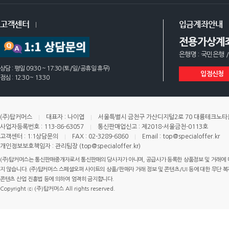
고객센터
입금계좌안내
전용가상계
은행명 : 국민은행 /
상담 : 평일 09:30 ~ 17:30 (토/일/공휴일 휴무)
입점신청
점심 : 12:30 ~ 13:30
(주)탑커머스
대표자 : 나이엽
서울특별시 금천구 가산디지털2로 70 대륭테크노타운 
사업자등록번호 : 113-86-63057
통신판매업신고 : 제2018-서울금천-0113호
고객센터 : 1:1상담문의
FAX : 02-3289-6860
Email : top@specialoffer.kr
개인정보보호책임자 : 관리팀장 (top@specialoffer.kr)
(주)탑커머스는 통신판매중개자로서 통신판매의 당사자가 아니며, 공급사가 등록한 상품정보 및 거래에 
지 않습니다. (주)탑커머스 스페셜오퍼 사이트의 상품/판매자 거래 정보 및 콘텐츠/UI 등에 대한 무단 복제
콘텐츠 산업 진흥법 등에 의하여 엄격히 금지합니다.
Copyright ⓒ (주)탑커머스 All rights reserved.