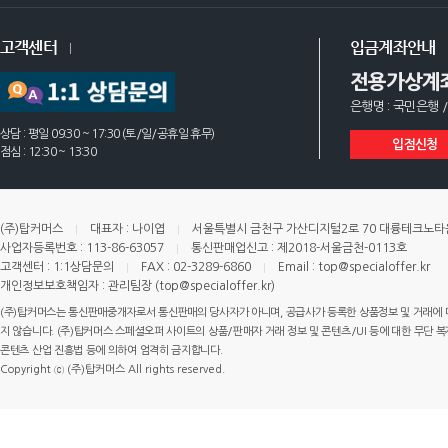
고객센터
입금계좌안내
전용가상계
은행명 : 국민은행 /
상담 : 평일 09:30 ~ 17:30 (토/일/공휴일 휴무)
입점신청
점심 : 12:30 ~ 13:30
(주)탑커머스
대표자 : 나이엽
서울특별시 금천구 가산디지털2로 70 대륭테크노타운 
사업자등록번호 : 113-86-63057
통신판매업신고 : 제2018-서울금천-0113호
고객센터 : 1:1상담문의
FAX : 02-3289-6860
Email : top@specialoffer.kr
개인정보보호책임자 : 관리팀장 (top@specialoffer.kr)
(주)탑커머스는 통신판매중개자로서 통신판매의 당사자가 아니며, 공급사가 등록한 상품정보 및 거래에 
지 않습니다. (주)탑커머스 스페셜오퍼 사이트의 상품/판매자 거래 정보 및 콘텐츠/UI 등에 대한 무단 복제
콘텐츠 산업 진흥법 등에 의하여 엄격히 금지합니다.
Copyright ⓒ (주)탑커머스 All rights reserved.