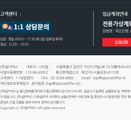
고객센터
입금계좌안내
전용가상계
은행명 : 국민은행 /
상담 : 평일 09:30 ~ 17:30 (토/일/공휴일 휴무)
입점신청
점심 : 12:30 ~ 13:30
(주)탑커머스
대표자 : 나이엽
서울특별시 금천구 가산디지털2로 70 대륭테크노타운 
사업자등록번호 : 113-86-63057
통신판매업신고 : 제2018-서울금천-0113호
고객센터 : 1:1상담문의
FAX : 02-3289-6860
Email : top@specialoffer.kr
개인정보보호책임자 : 관리팀장 (top@specialoffer.kr)
(주)탑커머스는 통신판매중개자로서 통신판매의 당사자가 아니며, 공급사가 등록한 상품정보 및 거래에 
지 않습니다. (주)탑커머스 스페셜오퍼 사이트의 상품/판매자 거래 정보 및 콘텐츠/UI 등에 대한 무단 복제
콘텐츠 산업 진흥법 등에 의하여 엄격히 금지합니다.
Copyright ⓒ (주)탑커머스 All rights reserved.