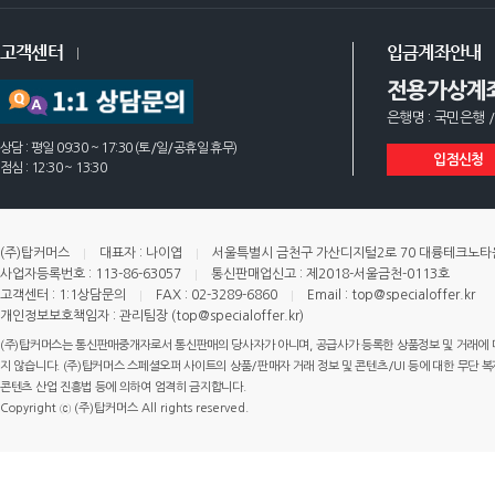
고객센터
입금계좌안내
전용가상계
은행명 : 국민은행 /
상담 : 평일 09:30 ~ 17:30 (토/일/공휴일 휴무)
입점신청
점심 : 12:30 ~ 13:30
(주)탑커머스
대표자 : 나이엽
서울특별시 금천구 가산디지털2로 70 대륭테크노타운 
사업자등록번호 : 113-86-63057
통신판매업신고 : 제2018-서울금천-0113호
고객센터 : 1:1상담문의
FAX : 02-3289-6860
Email : top@specialoffer.kr
개인정보보호책임자 : 관리팀장 (top@specialoffer.kr)
(주)탑커머스는 통신판매중개자로서 통신판매의 당사자가 아니며, 공급사가 등록한 상품정보 및 거래에 
지 않습니다. (주)탑커머스 스페셜오퍼 사이트의 상품/판매자 거래 정보 및 콘텐츠/UI 등에 대한 무단 복제
콘텐츠 산업 진흥법 등에 의하여 엄격히 금지합니다.
Copyright ⓒ (주)탑커머스 All rights reserved.