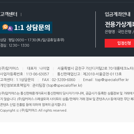
고객센터
입금계좌안내
전용가상계
은행명 : 국민은행 /
상담 : 평일 09:30 ~ 17:30 (토/일/공휴일 휴무)
입점신청
점심 : 12:30 ~ 13:30
(주)탑커머스
대표자 : 나이엽
서울특별시 금천구 가산디지털2로 70 대륭테크노타운 
사업자등록번호 : 113-86-63057
통신판매업신고 : 제2018-서울금천-0113호
고객센터 : 1:1상담문의
FAX : 02-3289-6860
Email : top@specialoffer.kr
개인정보보호책임자 : 관리팀장 (top@specialoffer.kr)
(주)탑커머스는 통신판매중개자로서 통신판매의 당사자가 아니며, 공급사가 등록한 상품정보 및 거래에 
지 않습니다. (주)탑커머스 스페셜오퍼 사이트의 상품/판매자 거래 정보 및 콘텐츠/UI 등에 대한 무단 복제
콘텐츠 산업 진흥법 등에 의하여 엄격히 금지합니다.
Copyright ⓒ (주)탑커머스 All rights reserved.