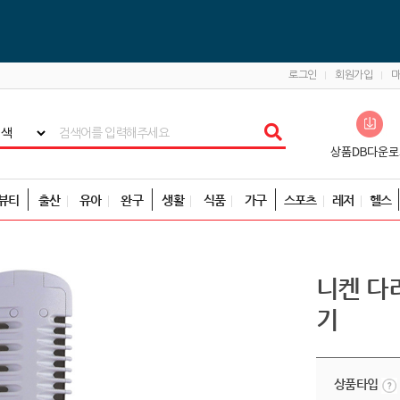
로그인
회원가입
뷰티
출산
유아
완구
생활
식품
가구
스포츠
레저
헬스
니켄 다
기
상품타입