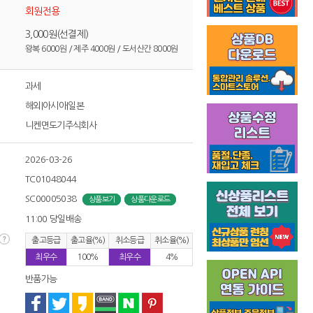
회원전용
3,000원(선결제)
왕복 6000원 / 제주 4000원 / 도서산간 8000원
과세
해외|아시아|일본
니켄면도기주식회사
2026-03-26
TC01048044
SC00005038
상품보기
상품다운로드
11:00 당일배송
출고등급
출고율(%)
취소등급
취소율(%)
최우수
100%
최우수
4%
반품가능