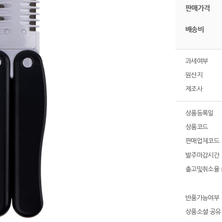
판매가격
배송비
과세여부
원산지
제조사
상품등록일
상품코드
판매업체코드
발주마감시간
출고및취소율
반품가능여부
상품소셜 공유