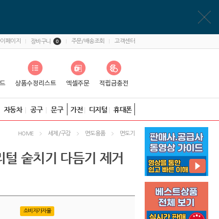
마이페이지
주문/배송조회
고객센터
장바구니
0
자동차
공구
문구
가전
디지털
휴대폰
세제/구강
면도용품
면도기
HOME
리털 숱치기 다듬기 제거
소비자가자율