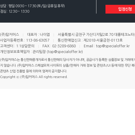
상담 : 평일 09:30 ~ 17:30 (토/일/공휴일 휴무)
입점신청
점심 : 12:30 ~ 13:30
(주)탑커머스
대표자 : 나이엽
서울특별시 금천구 가산디지털2로 70 대륭테크노타운 
사업자등록번호 : 113-86-63057
통신판매업신고 : 제2018-서울금천-0113호
고객센터 : 1:1상담문의
FAX : 02-3289-6860
Email : top@specialoffer.kr
개인정보보호책임자 : 관리팀장 (top@specialoffer.kr)
(주)탑커머스는 통신판매중개자로서 통신판매의 당사자가 아니며, 공급사가 등록한 상품정보 및 거래에 
지 않습니다. (주)탑커머스 스페셜오퍼 사이트의 상품/판매자 거래 정보 및 콘텐츠/UI 등에 대한 무단 복제
콘텐츠 산업 진흥법 등에 의하여 엄격히 금지합니다.
Copyright ⓒ (주)탑커머스 All rights reserved.