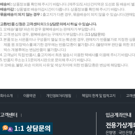
배송비 :
상품정보를 확인해 주시기 바랍니다. (제주도/도서산간지역은 도선료 등 배송비 별
배송마감 :
상품별로 배송마감시간이 다릅니다. 상품정보를 확인해 주시기 바랍니다.
묶음배송이 되지 않는 경우 :
출고지가 다른 경우, 묶음배송이 되지 않을 수 있습니다.(판매
교환/반품 신청은 고객센터의 1:1상담문의에서 하실 수 있습니다.
1. 오배송/ 불량/ 파손의 경우 왕복배송비는 판매자가 부담합니다.
2. 고객 변심의 경우, 왕복배송비는 구매자가 부담합니다. (
1:1상담문의
)
3. 본품 또는 사은품이나 구성품이 멸실 또는 훼손된 경우, 판매자가 반품불가로 지정한 상품
제품 원 포장박스를 폐기한 경우에는 반품/교환이 불가합니다. (불량여부 판단을 위한 포장
박스 개봉후에는 변심반품이 불가합니다.)
4. 고객님이 직접 반품시, 출고지에서 최초 발송시 이용한 택배사를 이용해 주시기 바랍니다
5. 반품지 주소는 1:1문의게시판으로 문의해 주시기 바랍니다.
※ 오배송, 불량, 파손 이외의 사유 및 색상 차이에 의한 반품/교환은 변심에 해당됩니다.
회사소개
이용약관
개인정보처리방침
책임의 한계 및 법적고지
고객
고객센터
입금계좌안내
전용가상계
은행명 : 국민은행 /