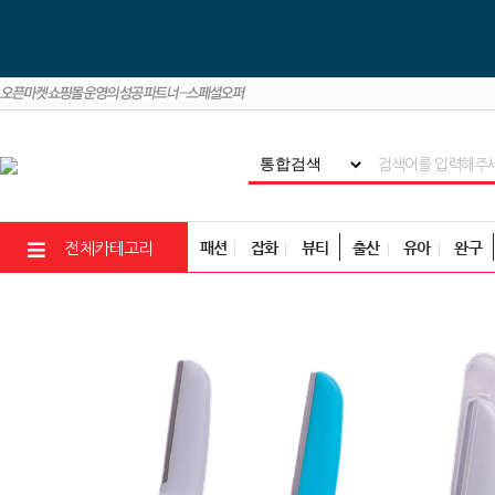
패션
잡화
뷰티
출산
유아
완구
전체카테고리