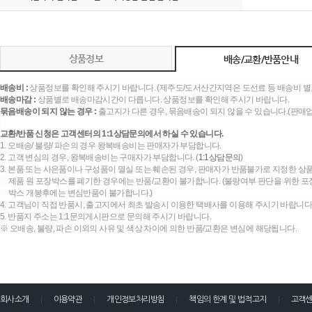
상품정보
배송/교환/반품안내
배송비 :
상품정보를 확인해 주시기 바랍니다. (제주도/도서산간지역은 도선료 등 배송비 별
배송마감 :
상품별로 배송마감시간이 다릅니다. 상품정보를 확인해 주시기 바랍니다.
묶음배송이 되지 않는 경우 :
출고지가 다른 경우, 묶음배송이 되지 않을 수 있습니다.(판매
교환/반품 신청은 고객센터의 1:1상담문의에서 하실 수 있습니다.
1. 오배송/ 불량/ 파손의 경우 왕복배송비는 판매자가 부담합니다.
2. 고객 변심의 경우, 왕복배송비는 구매자가 부담합니다. (
1:1상담문의
)
3. 본품 또는 사은품이나 구성품이 멸실 또는 훼손된 경우, 판매자가 반품불가로 지정한 상품
제품 원 포장박스를 폐기한 경우에는 반품/교환이 불가합니다. (불량여부 판단을 위한 포장
박스 개봉후에는 변심반품이 불가합니다.)
4. 고객님이 직접 반품시, 출고지에서 최초 발송시 이용한 택배사를 이용해 주시기 바랍니다
5. 반품지 주소는 1:1문의게시판으로 문의해 주시기 바랍니다.
※ 오배송, 불량, 파손 이외의 사유 및 색상 차이에 의한 반품/교환은 변심에 해당됩니다.
회사소개
이용약관
개인정보처리방침
책임의 한계 및 법적고지
고객