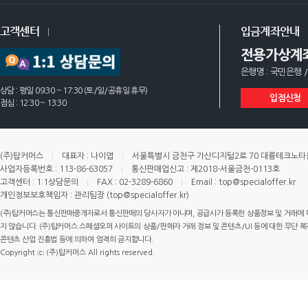
고객센터
입금계좌안내
전용가상계
은행명 : 국민은행 /
상담 : 평일 09:30 ~ 17:30 (토/일/공휴일 휴무)
입점신청
점심 : 12:30 ~ 13:30
(주)탑커머스
대표자 : 나이엽
서울특별시 금천구 가산디지털2로 70 대륭테크노타운 
사업자등록번호 : 113-86-63057
통신판매업신고 : 제2018-서울금천-0113호
고객센터 : 1:1상담문의
FAX : 02-3289-6860
Email : top@specialoffer.kr
개인정보보호책임자 : 관리팀장 (top@specialoffer.kr)
(주)탑커머스는 통신판매중개자로서 통신판매의 당사자가 아니며, 공급사가 등록한 상품정보 및 거래에 
지 않습니다. (주)탑커머스 스페셜오퍼 사이트의 상품/판매자 거래 정보 및 콘텐츠/UI 등에 대한 무단 복제
콘텐츠 산업 진흥법 등에 의하여 엄격히 금지합니다.
Copyright ⓒ (주)탑커머스 All rights reserved.