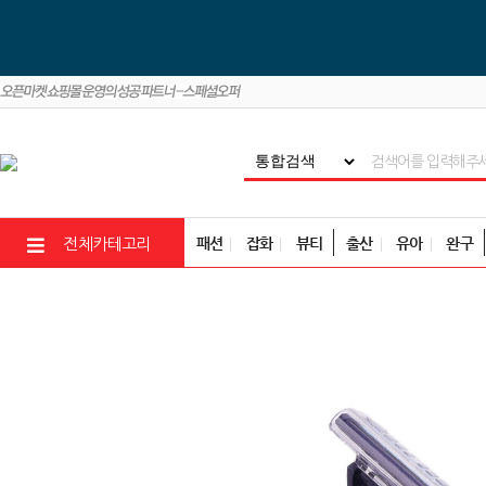
패션
잡화
뷰티
출산
유아
완구
전체카테고리