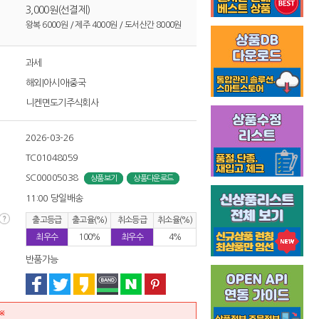
3,000원(선결제)
왕복 6000원 / 제주 4000원 / 도서산간 8000원
과세
해외|아시아|중국
니켄면도기주식회사
2026-03-26
TC01048059
SC00005038
상품보기
상품다운로드
11:00 당일배송
출고등급
출고율(%)
취소등급
취소율(%)
최우수
100%
최우수
4%
반품가능
※