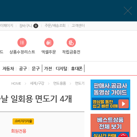
마이페이지
주문/배송조회
고객센터
장바구니
0
자동차
공구
문구
가전
디지털
휴대폰
세제/구강
면도용품
면도기
HOME
중날 일회용 면도기 4개
소비자가자율
회원전용