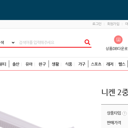
로그인
회원가입
뷰티
출산
유아
완구
생활
식품
가구
스포츠
레저
헬스
니켄 2
상품타입
판매가격