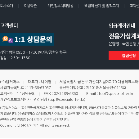
회사소개
이용약관
개인정보처리방침
책임의 한계 및 법적고지
고객
고객센터
입금계좌안내
전용가상계
은행명 : 국민은행 /
상담 : 평일 09:30 ~ 17:30 (토/일/공휴일 휴무)
입점신청
점심 : 12:30 ~ 13:30
(주)탑커머스
대표자 : 나이엽
서울특별시 금천구 가산디지털2로 70 대륭테크노타운 
사업자등록번호 : 113-86-63057
통신판매업신고 : 제2018-서울금천-0113호
고객센터 : 1:1상담문의
FAX : 02-3289-6860
Email : top@specialoffer.kr
개인정보보호책임자 : 관리팀장 (top@specialoffer.kr)
(주)탑커머스는 통신판매중개자로서 통신판매의 당사자가 아니며, 공급사가 등록한 상품정보 및 거래에 
지 않습니다. (주)탑커머스 스페셜오퍼 사이트의 상품/판매자 거래 정보 및 콘텐츠/UI 등에 대한 무단 복제
콘텐츠 산업 진흥법 등에 의하여 엄격히 금지합니다.
Copyright ⓒ (주)탑커머스 All rights reserved.