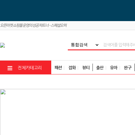
패션
잡화
뷰티
출산
유아
완구
전체카테고리