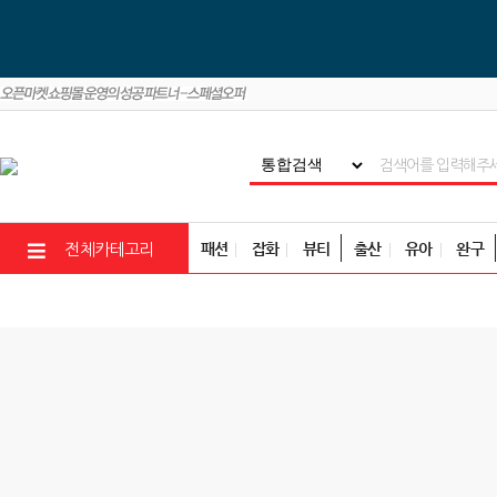
패션
잡화
뷰티
출산
유아
완구
전체카테고리