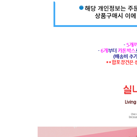
-
5개
-
6개
부터
카톤박스
(배송비 추가 
**합포장건은 상