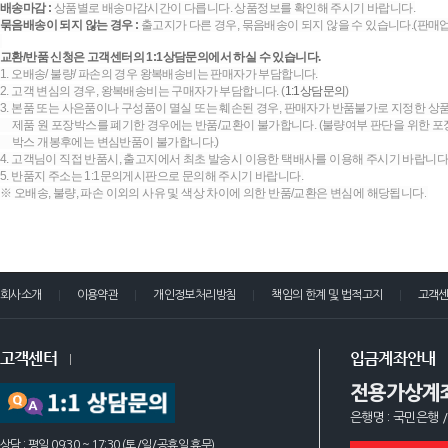
배송마감 :
상품별로 배송마감시간이 다릅니다. 상품정보를 확인해 주시기 바랍니다.
묶음배송이 되지 않는 경우 :
출고지가 다른 경우, 묶음배송이 되지 않을 수 있습니다.(판매
교환/반품 신청은 고객센터의 1:1상담문의에서 하실 수 있습니다.
1. 오배송/ 불량/ 파손의 경우 왕복배송비는 판매자가 부담합니다.
2. 고객 변심의 경우, 왕복배송비는 구매자가 부담합니다. (
1:1상담문의
)
3. 본품 또는 사은품이나 구성품이 멸실 또는 훼손된 경우, 판매자가 반품불가로 지정한 상품
제품 원 포장박스를 폐기한 경우에는 반품/교환이 불가합니다. (불량여부 판단을 위한 포장
박스 개봉후에는 변심반품이 불가합니다.)
4. 고객님이 직접 반품시, 출고지에서 최초 발송시 이용한 택배사를 이용해 주시기 바랍니다
5. 반품지 주소는 1:1문의게시판으로 문의해 주시기 바랍니다.
※ 오배송, 불량, 파손 이외의 사유 및 색상 차이에 의한 반품/교환은 변심에 해당됩니다.
회사소개
이용약관
개인정보처리방침
책임의 한계 및 법적고지
고객
고객센터
입금계좌안내
전용가상계
은행명 : 국민은행 /
상담 : 평일 09:30 ~ 17:30 (토/일/공휴일 휴무)