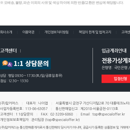
※ 오배송, 불량, 파손 이외의 사유 및 색상 차이에 의한 반품/교환은 변심에 해당됩니다.
회사소개
이용약관
개인정보처리방침
책임의 한계 및 법적고지
고객
고객센터
입금계좌안내
전용가상계
은행명 : 국민은행 /
상담 : 평일 09:30 ~ 17:30 (토/일/공휴일 휴무)
입점신청
점심 : 12:30 ~ 13:30
(주)탑커머스
대표자 : 나이엽
서울특별시 금천구 가산디지털2로 70 대륭테크노타운 
사업자등록번호 : 113-86-63057
통신판매업신고 : 제2018-서울금천-0113호
고객센터 : 1:1상담문의
FAX : 02-3289-6860
Email : top@specialoffer.kr
개인정보보호책임자 : 관리팀장 (top@specialoffer.kr)
(주)탑커머스는 통신판매중개자로서 통신판매의 당사자가 아니며, 공급사가 등록한 상품정보 및 거래에 