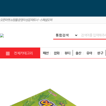
패션
잡화
뷰티
출산
유아
완구
전체카테고리