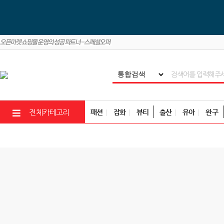
패션
잡화
뷰티
출산
유아
완구
전체카테고리