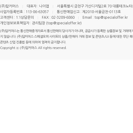
(주)탑커머스
대표자 : 나이엽
서울특별시 금천구 가산디지털2로 70 대륭테크노타운 
사업자등록번호 : 113-86-63057
통신판매업신고 : 제2018-서울금천-0113호
고객센터 : 1:1상담문의
FAX : 02-3289-6860
Email : top@specialoffer.kr
개인정보보호책임자 : 관리팀장 (top@specialoffer.kr)
(주)탑커머스는 통신판매중개자로서 통신판매의 당사자가 아니며, 공급사가 등록한 상품정보 및 거래에 
지 않습니다. (주)탑커머스 스페셜오퍼 사이트의 상품/판매자 거래 정보 및 콘텐츠/UI 등에 대한 무단 복제
콘텐츠 산업 진흥법 등에 의하여 엄격히 금지합니다.
Copyright ⓒ (주)탑커머스 All rights reserved.