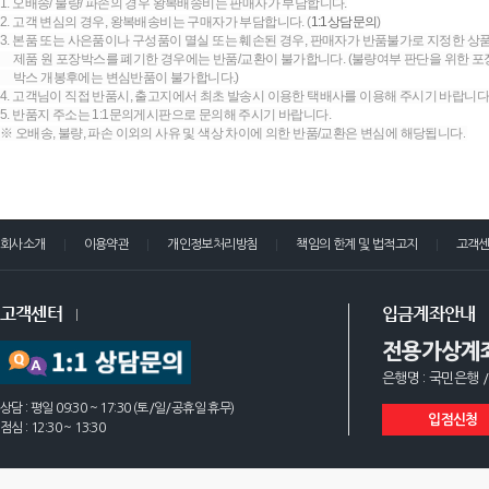
1. 오배송/ 불량/ 파손의 경우 왕복배송비는 판매자가 부담합니다.
2. 고객 변심의 경우, 왕복배송비는 구매자가 부담합니다. (
1:1상담문의
)
3. 본품 또는 사은품이나 구성품이 멸실 또는 훼손된 경우, 판매자가 반품불가로 지정한 상품
제품 원 포장박스를 폐기한 경우에는 반품/교환이 불가합니다. (불량여부 판단을 위한 포장
박스 개봉후에는 변심반품이 불가합니다.)
4. 고객님이 직접 반품시, 출고지에서 최초 발송시 이용한 택배사를 이용해 주시기 바랍니다
5. 반품지 주소는 1:1문의게시판으로 문의해 주시기 바랍니다.
※ 오배송, 불량, 파손 이외의 사유 및 색상 차이에 의한 반품/교환은 변심에 해당됩니다.
회사소개
이용약관
개인정보처리방침
책임의 한계 및 법적고지
고객
고객센터
입금계좌안내
전용가상계
은행명 : 국민은행 /
상담 : 평일 09:30 ~ 17:30 (토/일/공휴일 휴무)
입점신청
점심 : 12:30 ~ 13:30