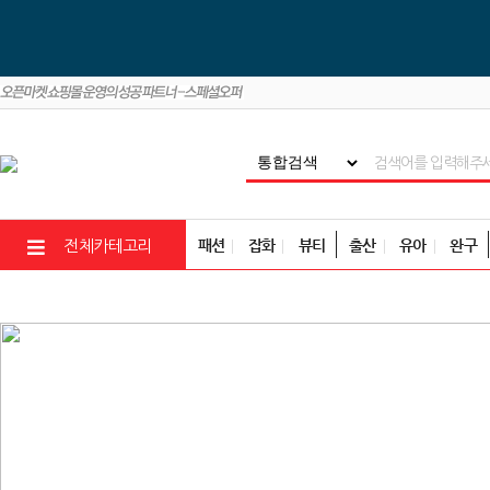
패션
잡화
뷰티
출산
유아
완구
전체카테고리