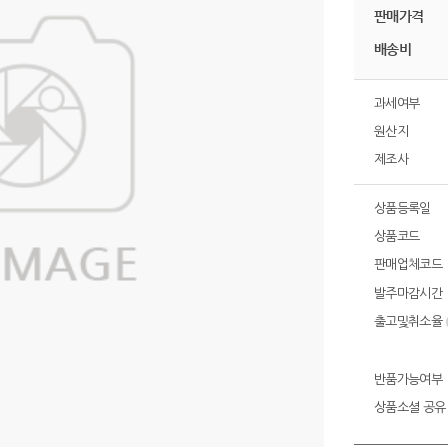
판매가격
배송비
과세여부
원산지
제조사
상품등록일
상품코드
판매업체코드
발주마감시간
출고및취소율
반품가능여부
상품소셜 공유