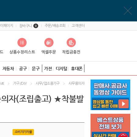
마이페이지
주문/배송조회
고객센터
장바구니
0
자동차
공구
문구
가전
디지털
휴대폰
가구/DIY
사무/업소용가구
사무용의자
ME
의자(조립출고) ★착불발
소비자가자율