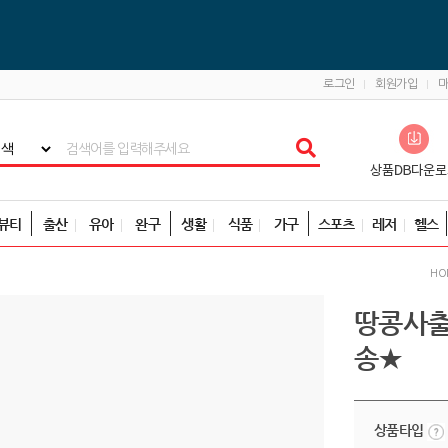
로그인
회원가입
뷰티
출산
유아
완구
생활
식품
가구
스포츠
레저
헬스
HO
땅콩사출
송★
상품타입