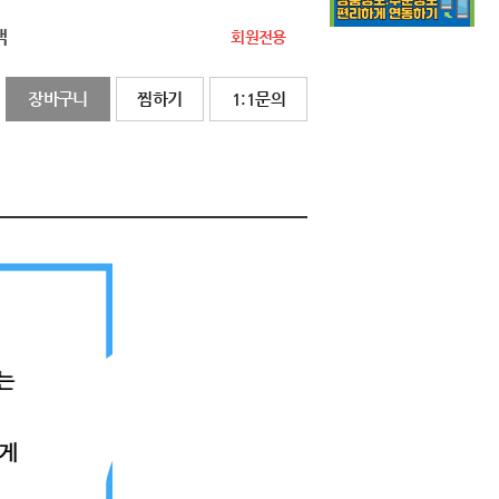
액
회원전용
장바구니
찜하기
1:1문의