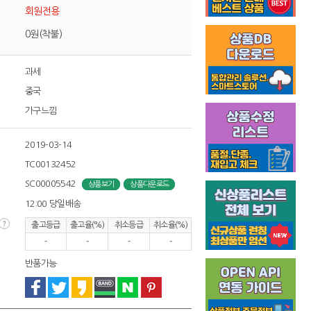
회원전용
0원(착불)
과세
중국
가구느낌
2019-03-14
TC00132452
SC00005542
상품보기
상품다운로드
12:00 당일배송
출고등급
출고율(%)
취소등급
취소율(%)
-
-
-
-
반품가능