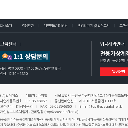
회사소개
이용약관
개인정보처리방침
책임의 한계 및 법적고지
고객
고객센터
입금계좌안내
전용가상계
은행명 : 국민은행 /
상담 : 평일 09:30 ~ 17:30 (토/일/공휴일 휴무)
입점신청
점심 : 12:30 ~ 13:30
(주)탑커머스
대표자 : 나이엽
서울특별시 금천구 가산디지털2로 70 대륭테크노타운 
사업자등록번호 : 113-86-63057
통신판매업신고 : 제2018-서울금천-0113호
고객센터 : 1:1상담문의
FAX : 02-3289-6860
Email : top@specialoffer.kr
개인정보보호책임자 : 관리팀장 (top@specialoffer.kr)
(주)탑커머스는 통신판매중개자로서 통신판매의 당사자가 아니며, 공급사가 등록한 상품정보 및 거래에 
지 않습니다. (주)탑커머스 스페셜오퍼 사이트의 상품/판매자 거래 정보 및 콘텐츠/UI 등에 대한 무단 복제