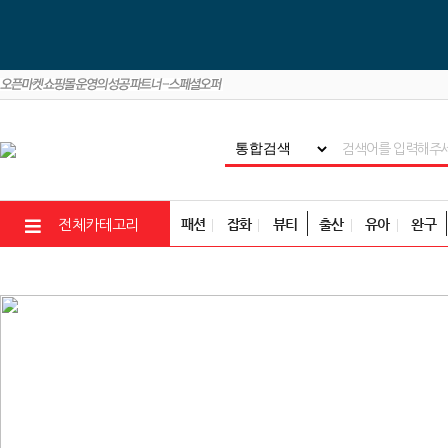
패션
잡화
뷰티
출산
유아
완구
전체카테고리