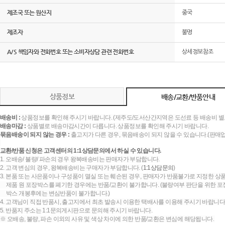
제조국 또는 원산지
중국
제조자
불명
A/S 책임자와 전화번호 또는 소비자상담 관련 전화번호
상세정보참조
상품정보
배송/교환/반품안내
배송비 :
상품정보를 확인해 주시기 바랍니다. (제주도/도서산간지역은 도선료 등 배송비 별
배송마감 :
상품별로 배송마감시간이 다릅니다. 상품정보를 확인해 주시기 바랍니다.
묶음배송이 되지 않는 경우 :
출고지가 다른 경우, 묶음배송이 되지 않을 수 있습니다.(판매
교환/반품 신청은 고객센터의 1:1상담문의에서 하실 수 있습니다.
1. 오배송/ 불량/ 파손의 경우 왕복배송비는 판매자가 부담합니다.
2. 고객 변심의 경우, 왕복배송비는 구매자가 부담합니다. (
1:1상담문의
)
3. 본품 또는 사은품이나 구성품이 멸실 또는 훼손된 경우, 판매자가 반품불가로 지정한 상품
제품 원 포장박스를 폐기한 경우에는 반품/교환이 불가합니다. (불량여부 판단을 위한 포장
박스 개봉후에는 변심반품이 불가합니다.)
4. 고객님이 직접 반품시, 출고지에서 최초 발송시 이용한 택배사를 이용해 주시기 바랍니다
5. 반품지 주소는 1:1문의게시판으로 문의해 주시기 바랍니다.
※ 오배송, 불량, 파손 이외의 사유 및 색상 차이에 의한 반품/교환은 변심에 해당됩니다.