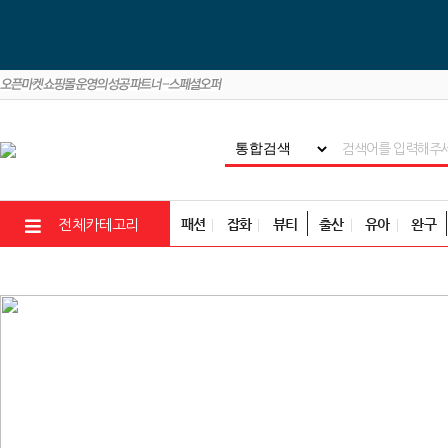
패션
잡화
뷰티
출산
유아
완구
전체카테고리