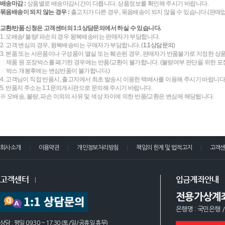
배송마감 :
상품별로 배송마감시간이 다릅니다. 상품정보를 확인해 주시기 바랍니다.
묶음배송이 되지 않는 경우 :
출고지가 다른 경우, 묶음배송이 되지 않을 수 있습니다.(판매
교환/반품 신청은 고객센터의 1:1상담문의에서 하실 수 있습니다.
1. 오배송/ 불량/ 파손의 경우 왕복배송비는 판매자가 부담합니다.
2. 고객 변심의 경우, 왕복배송비는 구매자가 부담합니다. (
1:1상담문의
)
3. 본품 또는 사은품이나 구성품이 멸실 또는 훼손된 경우, 판매자가 반품불가로 지정한 상품
제품 원 포장박스를 폐기한 경우에는 반품/교환이 불가합니다. (불량여부 판단을 위한 포장
박스 개봉후에는 변심반품이 불가합니다.)
4. 고객님이 직접 반품시, 출고지에서 최초 발송시 이용한 택배사를 이용해 주시기 바랍니다
5. 반품지 주소는 1:1문의게시판으로 문의해 주시기 바랍니다.
※ 오배송, 불량, 파손 이외의 사유 및 색상 차이에 의한 반품/교환은 변심에 해당됩니다.
회사소개
이용약관
개인정보처리방침
책임의 한계 및 법적고지
고객
고객센터
입금계좌안내
전용가상계
은행명 : 국민은행 /
상담 : 평일 09:30 ~ 17:30 (토/일/공휴일 휴무)