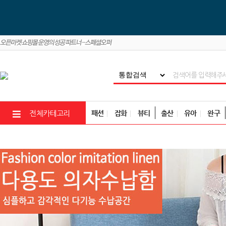
패션
잡화
뷰티
출산
유아
완구
전체카테고리