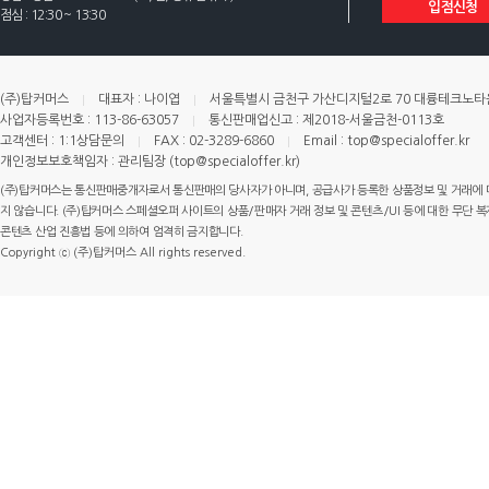
입점신청
점심 : 12:30 ~ 13:30
(주)탑커머스
대표자 : 나이엽
서울특별시 금천구 가산디지털2로 70 대륭테크노타운 
사업자등록번호 : 113-86-63057
통신판매업신고 : 제2018-서울금천-0113호
고객센터 : 1:1상담문의
FAX : 02-3289-6860
Email : top@specialoffer.kr
개인정보보호책임자 : 관리팀장 (top@specialoffer.kr)
(주)탑커머스는 통신판매중개자로서 통신판매의 당사자가 아니며, 공급사가 등록한 상품정보 및 거래에 
지 않습니다. (주)탑커머스 스페셜오퍼 사이트의 상품/판매자 거래 정보 및 콘텐츠/UI 등에 대한 무단 복제
콘텐츠 산업 진흥법 등에 의하여 엄격히 금지합니다.
Copyright ⓒ (주)탑커머스 All rights reserved.