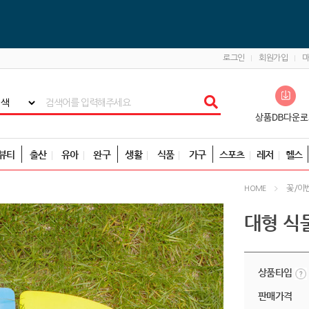
로그인
회원가입
뷰티
출산
유아
완구
생활
식품
가구
스포츠
레저
헬스
꽃/이
HOME
대형 식물
상품타입
판매가격