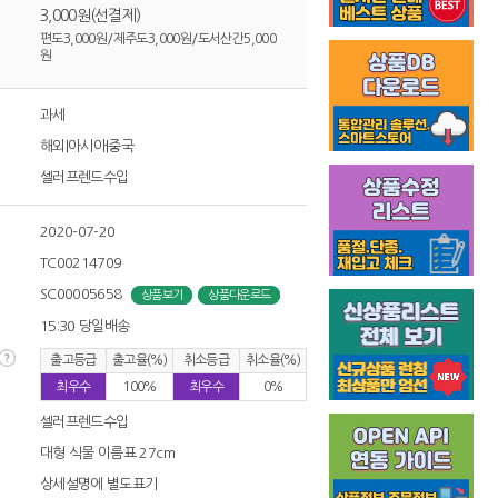
3,000원(선결제)
편도3,000원/제주도3,000원/도서산간5,000
원
과세
해외|아시아|중국
셀러프렌드수입
2020-07-20
TC00214709
SC00005658
상품보기
상품다운로드
15:30 당일배송
출고등급
출고율(%)
취소등급
취소율(%)
최우수
100%
최우수
0%
셀러프렌드수입
대형 식물 이름표 27cm
상세설명에 별도표기