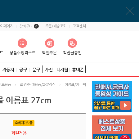
마이페이지
주문/배송조회
고객센터
장바구니
0
자동차
공구
문구
가전
디지털
휴대폰
벤트용품
조경/원예용품/화분장식
이름표/가든픽
 이름표 27cm
소비자가자율
회원전용