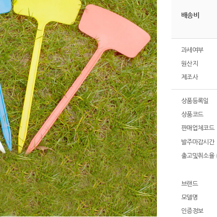
배송비
과세여부
원산지
제조사
상품등록일
상품코드
판매업체코드
발주마감시간
출고및취소율
브랜드
모델명
인증정보