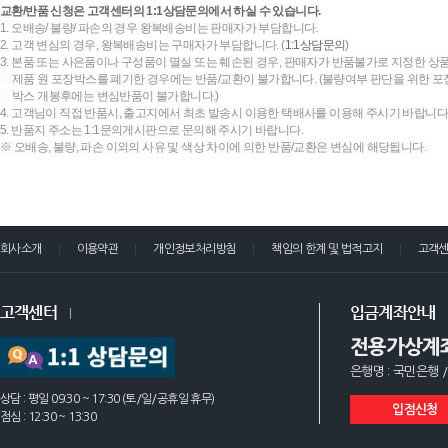
교환/반품 신청은 고객센터의 1:1상담문의에서 하실 수 있습니다.
1. 오배송/ 불량/ 파손의 경우 왕복배송비는 판매자가 부담합니다.
2. 고객 변심의 경우, 왕복배송비는 구매자가 부담합니다. (
1:1상담문의
)
3. 본품 또는 사은품이나 구성품이 멸실 또는 훼손된 경우, 판매자가 반품불가로 지정한 상품
제품 원 포장박스를 폐기한 경우에는 반품/교환이 불가합니다. (불량여부 판단을 위한 포장
박스 개봉후에는 변심반품이 불가합니다.)
4. 고객님이 직접 반품시, 출고지에서 최초 발송시 이용한 택배사를 이용해 주시기 바랍니다
5. 반품지 주소는 1:1문의게시판으로 문의해 주시기 바랍니다.
※ 오배송, 불량, 파손 이외의 사유 및 색상 차이에 의한 반품/교환은 변심에 해당됩니다.
회사소개
이용약관
개인정보처리방침
책임의 한계 및 법적고지
고객
고객센터
입금계좌안내
전용가상계
은행명 : 국민은행 /
상담 : 평일 09:30 ~ 17:30 (토/일/공휴일 휴무)
입점신청
점심 : 12:30 ~ 13:30