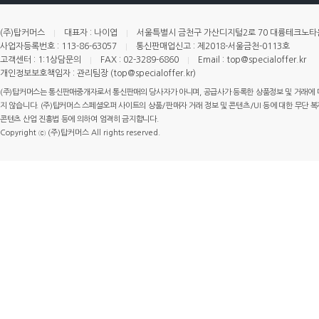
(주)탑커머스
대표자 : 나이엽
서울특별시 금천구 가산디지털2로 70 대륭테크노타운 
사업자등록번호 : 113-86-63057
통신판매업신고 : 제2018-서울금천-0113호
고객센터 : 1:1상담문의
FAX : 02-3289-6860
Email : top@specialoffer.kr
개인정보보호책임자 : 관리팀장 (top@specialoffer.kr)
(주)탑커머스는 통신판매중개자로서 통신판매의 당사자가 아니며, 공급사가 등록한 상품정보 및 거래에 
지 않습니다. (주)탑커머스 스페셜오퍼 사이트의 상품/판매자 거래 정보 및 콘텐츠/UI 등에 대한 무단 복제
콘텐츠 산업 진흥법 등에 의하여 엄격히 금지합니다.
Copyright ⓒ (주)탑커머스 All rights reserved.