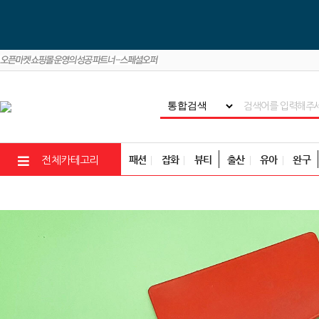
패션
잡화
뷰티
출산
유아
완구
전체카테고리