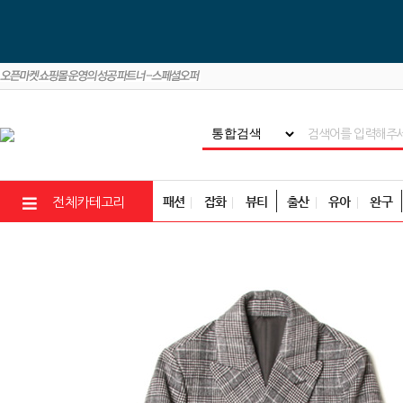
패션
잡화
뷰티
출산
유아
완구
전체카테고리