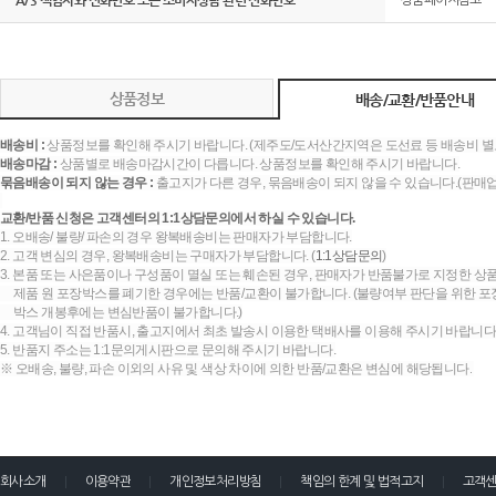
A/S 책임자와 전화번호 또는 소비자상담 관련 전화번호
상품페이지참고
상품정보
배송/교환/반품안내
배송비 :
상품정보를 확인해 주시기 바랍니다. (제주도/도서산간지역은 도선료 등 배송비 별
배송마감 :
상품별로 배송마감시간이 다릅니다. 상품정보를 확인해 주시기 바랍니다.
묶음배송이 되지 않는 경우 :
출고지가 다른 경우, 묶음배송이 되지 않을 수 있습니다.(판매
교환/반품 신청은 고객센터의 1:1상담문의에서 하실 수 있습니다.
1. 오배송/ 불량/ 파손의 경우 왕복배송비는 판매자가 부담합니다.
2. 고객 변심의 경우, 왕복배송비는 구매자가 부담합니다. (
1:1상담문의
)
3. 본품 또는 사은품이나 구성품이 멸실 또는 훼손된 경우, 판매자가 반품불가로 지정한 상품
제품 원 포장박스를 폐기한 경우에는 반품/교환이 불가합니다. (불량여부 판단을 위한 포장
박스 개봉후에는 변심반품이 불가합니다.)
4. 고객님이 직접 반품시, 출고지에서 최초 발송시 이용한 택배사를 이용해 주시기 바랍니다
5. 반품지 주소는 1:1문의게시판으로 문의해 주시기 바랍니다.
※ 오배송, 불량, 파손 이외의 사유 및 색상 차이에 의한 반품/교환은 변심에 해당됩니다.
회사소개
이용약관
개인정보처리방침
책임의 한계 및 법적고지
고객