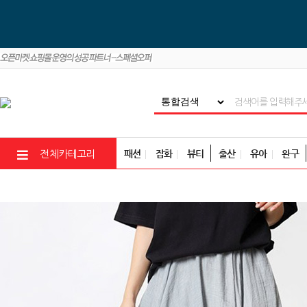
패션
잡화
뷰티
출산
유아
완구
전체카테고리