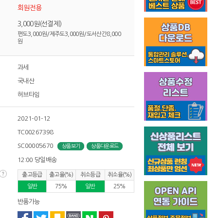
회원전용
3,000원(선결제)
편도3,000원/제주도3,000원/도서산간8,000
원
과세
국내산
허브타임
2021-01-12
TC00267398
SC00005670
상품보기
상품다운로드
12:00 당일배송
출고등급
출고율(%)
취소등급
취소율(%)
일반
75%
일반
25%
반품가능