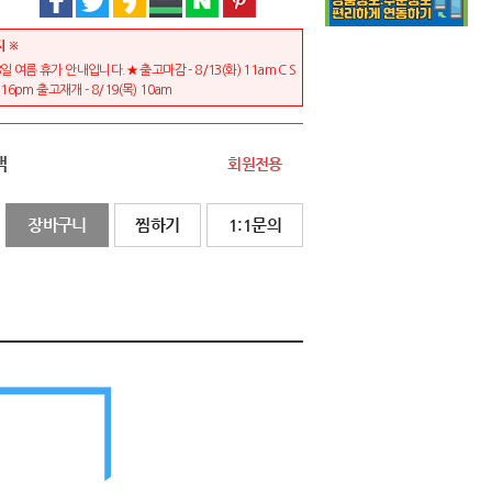
지 ※
일 여름 휴가 안내입니다.★ 출고마감 - 8/13(화) 11am C S
) 16pm 출고재개 - 8/19(목) 10am
액
회원전용
장바구니
찜하기
1:1문의