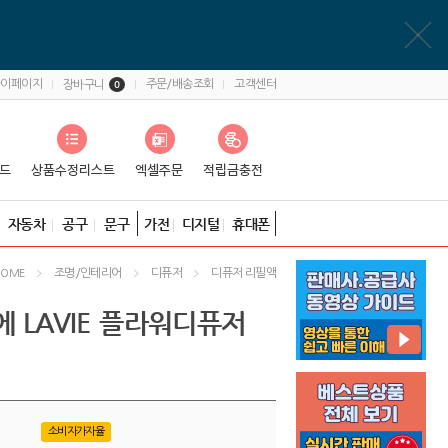
마이페이지
주문/배송조회
고객센터
장바구니
0
자동차
공구
문구
가전
디지털
휴대폰
조명/인테리어
디퓨저
디퓨저 리필액
HOME
에 LAVIE 플라워디퓨저
소비자가자율