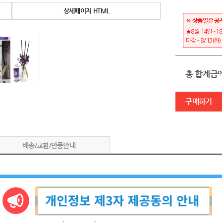
상세페이지 HTML
※ 상품일괄 공
★8월 14일~18
마감 - 8/13(화
총 합계금
구매하기
배송/교환/반품안내