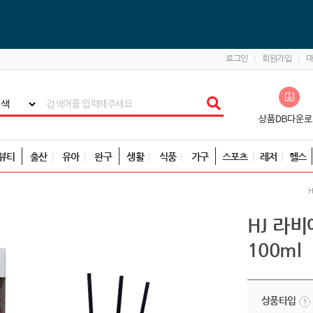
로그인
회원가입
뷰티
출산
유아
완구
생활
식품
가구
스포츠
레저
헬스
HJ 라비
100ml
상품타입