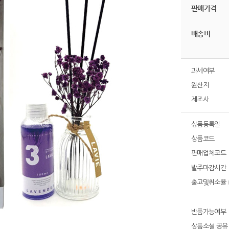
판매가격
배송비
과세여부
원산지
제조사
상품등록일
상품코드
판매업체코드
발주마감시간
출고및취소율
반품가능여부
상품소셜 공유