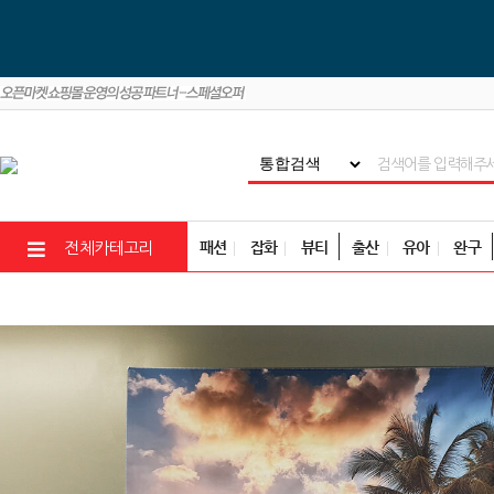
패션
잡화
뷰티
출산
유아
완구
전체카테고리