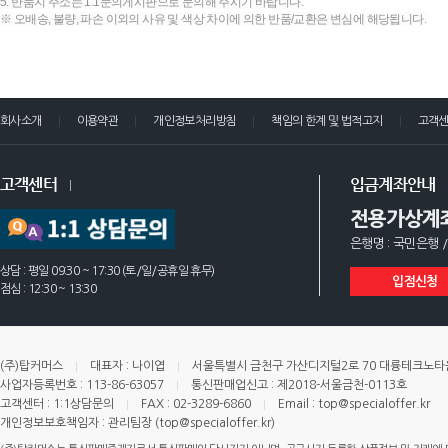
5. 반품지 주소는 1:1문의게시판으로 문의해 주시기 바랍니다.
※ 오배송, 불량, 파손 이외의 사유 및 색상 차이에 의한 반품/교환은 변심에 해당됩니다.
회사소개
이용약관
개인정보처리방침
책임의 한계 및 법적고지
고객
고객센터
입금계좌안내
전용가상계
은행명 : 국민은행 /
상담 : 평일 09:30 ~ 17:30 (토/일/공휴일 휴무)
입점신청
점심 : 12:30 ~ 13:30
(주)탑커머스
대표자 : 나이엽
서울특별시 금천구 가산디지털2로 70 대륭테크노타운 
사업자등록번호 : 113-86-63057
통신판매업신고 : 제2018-서울금천-0113호
고객센터 : 1:1상담문의
FAX : 02-3289-6860
Email : top@specialoffer.kr
개인정보보호책임자 : 관리팀장 (top@specialoffer.kr)