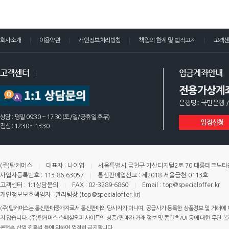
회사소개
이용약관
개인정보처리방침
책임의 한계 및 법적고지
고객
고객센터
입금계좌안내
전용가상계
은행명 : 국민은행 /
상담 : 평일 09:30 ~ 17:30 (토/일/공휴일 휴무)
입점신청
점심 : 12:30 ~ 13:30
(주)탑커머스
대표자 : 나이엽
서울특별시 금천구 가산디지털2로 70 대륭테크노타운 
사업자등록번호 : 113-86-63057
통신판매업신고 : 제2018-서울금천-0113호
고객센터 : 1:1상담문의
FAX : 02-3289-6860
Email : top@specialoffer.kr
개인정보보호책임자 : 관리팀장 (top@specialoffer.kr)
(주)탑커머스는 통신판매중개자로서 통신판매의 당사자가 아니며, 공급사가 등록한 상품정보 및 거래에 
지 않습니다. (주)탑커머스 스페셜오퍼 사이트의 상품/판매자 거래 정보 및 콘텐츠/UI 등에 대한 무단 복제
콘텐츠 산업 진흥법 등에 의하여 엄격히 금지합니다.