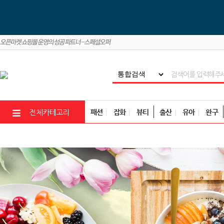
패션
잡화
뷰티
출산
유아
완구
전체카테고리