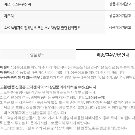
제조국 또는 원산지
상품페이지참고
제조자
상품페이지참고
A/S 책임자와 전화번호 또는 소비자상담 관련 전화번호
상품페이지참고
상품정보
배송/교환/반품안내
배송비 :
상품정보를 확인해 주시기 바랍니다. (제주도/도서산간지역은 도선료 등 배송비 별
배송마감 :
상품별로 배송마감시간이 다릅니다. 상품정보를 확인해 주시기 바랍니다.
묶음배송이 되지 않는 경우 :
출고지가 다른 경우, 묶음배송이 되지 않을 수 있습니다.(판매
교환/반품 신청은 고객센터의 1:1상담문의에서 하실 수 있습니다.
1. 오배송/ 불량/ 파손의 경우 왕복배송비는 판매자가 부담합니다.
2. 고객 변심의 경우, 왕복배송비는 구매자가 부담합니다. (
1:1상담문의
)
3. 본품 또는 사은품이나 구성품이 멸실 또는 훼손된 경우, 판매자가 반품불가로 지정한 상품
제품 원 포장박스를 폐기한 경우에는 반품/교환이 불가합니다. (불량여부 판단을 위한 포장
박스 개봉후에는 변심반품이 불가합니다.)
4. 고객님이 직접 반품시, 출고지에서 최초 발송시 이용한 택배사를 이용해 주시기 바랍니다
5. 반품지 주소는 1:1문의게시판으로 문의해 주시기 바랍니다.
※ 오배송, 불량, 파손 이외의 사유 및 색상 차이에 의한 반품/교환은 변심에 해당됩니다.